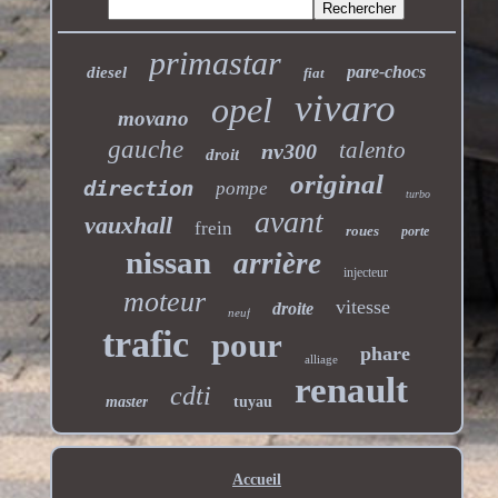
primastar
pare-chocs
diesel
fiat
vivaro
opel
movano
gauche
talento
nv300
droit
original
direction
pompe
turbo
avant
vauxhall
frein
roues
porte
nissan
arrière
injecteur
moteur
vitesse
droite
neuf
trafic
pour
phare
alliage
renault
cdti
master
tuyau
Accueil