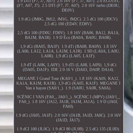
1.9 DTI (F7, J7, A07). 2.0 16V (F7, J7, A07). 2.0 ECOTEC
(F7, A07, J7). 2.5 DTI (F7, J7, A07). 2.0 16V turbo (DE0U,
DE0V).
1.9 dCi (JM0G, JM12, JM1G, JM2C). 2.5 dCi 100 (JDCV).
2,5 dCi 100 (ED4V, ED8V).
2,5 dCi 100 (FD0U, FD0V). 1.8 16V (BA06, BA12, BA1A,
BA1M, BA1R). 1.9 D Éco (BA0A, BA0U, BA0R).
1,9 dCi (BA05, BA1F). 1.9 dTi (BA08, BA0N). 1.8 16V
(LA06, LA12, LA1A, LA1M, LA1R). 1.9D (LA0A, LA0U,
LA0R). 1,9 dCi (LA05, LA1F).
1,9 dT (LA0K, LA0Y). 1.9 dTi (LA08, LA0N). 1,9 dCi
(DA05, DA1F). IDE 2.0 16 V (DA03, DA0P, DA14).
MEGANE I Grand Tour (KA0/1_). 1.8 16V (KA0S, KA12,
KA1A, KA1M, KA1R). 1,9 dCi (KA05, KA1F). MEGANE I
Van à hayon (SA0/1_). 1.9 (SA0U, SA0R, SA0A).
SCÉNIC I VAN (FA0_, JA0/1_). SCÉNIC I (MPV) (JA0/1_,
FA0_). 1.8 16V (JA12, JA1R, JA1M, JA1A). 1.9 D (JA0J,
FA0J).
1.9 dCi (JA05, JA1F). 2.0 16V (JA1B, JA1D, JA0C). 2.0 16V
(JA1D, JA17).
1.9 dCI 100 (JL0C). 1.9 dCI 80 (JL0B). 2.5 dCi 135 (JL0D).