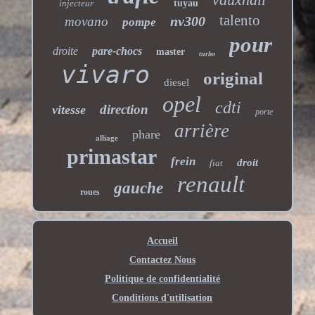
injecteur
tuyau
talento
nv300
movano
pompe
pour
droite
pare-chocs
master
turbo
vivaro
original
diesel
opel
cdti
direction
vitesse
porte
arrière
phare
alliage
primastar
frein
droit
fiat
renault
gauche
roues
Accueil
Contactez Nous
Politique de confidentialité
Conditions d'utilisation