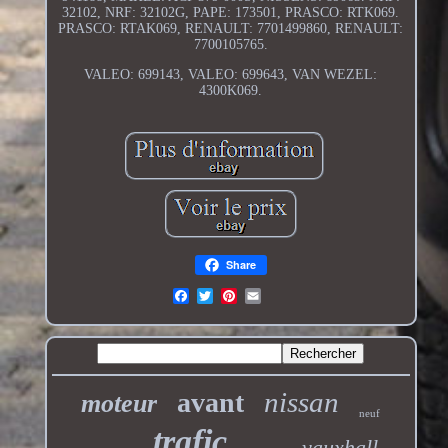
32102, NRF: 32102G, PAPE: 173501, PRASCO: RTK069.
PRASCO: RTAK069, RENAULT: 7701499860, RENAULT:
7700105765.
VALEO: 699143, VALEO: 699643, VAN WEZEL:
4300K069.
Share
nissan
avant
moteur
neuf
trafic
vauxhall