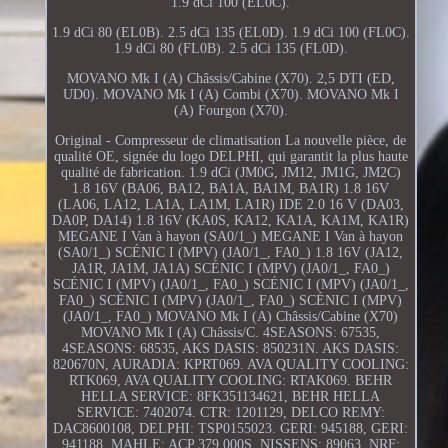
1.9 dCi 100 (EL0C).
1.9 dCi 80 (EL0B). 2.5 dCi 135 (EL0D). 1.9 dCi 100 (FL0C).
1.9 dCi 80 (FL0B). 2.5 dCi 135 (FL0D).
MOVANO Mk I (A) Châssis/Cabine (X70). 2,5 DTI (ED,
UD0). MOVANO Mk I (A) Combi (X70). MOVANO Mk I
(A) Fourgon (X70).
Original - Compresseur de climatisation La nouvelle pièce, de
qualité OE, signée du logo DELPHI, qui garantit la plus haute
qualité de fabrication. 1.9 dCi (JM0G, JM12, JM1G, JM2C)
1.8 16V (BA06, BA12, BA1A, BA1M, BA1R) 1.8 16V
(LA06, LA12, LA1A, LA1M, LA1R) IDE 2.0 16 V (DA03,
DA0P, DA14) 1.8 16V (KA0S, KA12, KA1A, KA1M, KA1R)
MEGANE I Van à hayon (SA0/1_) MEGANE I Van à hayon
(SA0/1_) SCÉNIC I (MPV) (JA0/1_, FA0_) 1.8 16V (JA12,
JA1R, JA1M, JA1A) SCÉNIC I (MPV) (JA0/1_, FA0_)
SCÉNIC I (MPV) (JA0/1_, FA0_) SCÉNIC I (MPV) (JA0/1_,
FA0_) SCÉNIC I (MPV) (JA0/1_, FA0_) SCÉNIC I (MPV)
(JA0/1_, FA0_) MOVANO Mk I (A) Châssis/Cabine (X70)
MOVANO Mk I (A) Châssis/C. 4SEASONS: 67535,
4SEASONS: 68535, AKS DASIS: 850231N. AKS DASIS:
820670N, AURADIA: KPRT069. AVA QUALITY COOLING:
RTK069, AVA QUALITY COOLING: RTAK069. BEHR
HELLA SERVICE: 8FK351134621, BEHR HELLA
SERVICE: 7402074. CTR: 1201129, DELCO REMY:
DAC8600108, DELPHI: TSP0155023. GERI: 945188, GERI:
941188, MAHLE: ACP 379 000S, NISSENS: 89063. NRF: