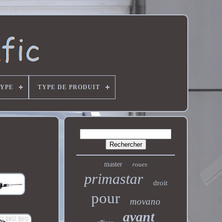
YPE
TYPE DE PRODUIT
master
roues
primastar
droit
pour
movano
avant