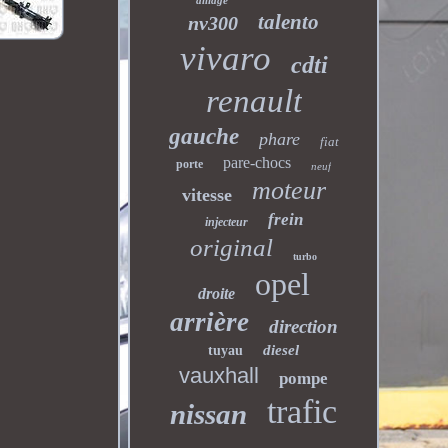
alliage
talento
nv300
vivaro
cdti
renault
gauche
phare
fiat
pare-chocs
porte
neuf
moteur
vitesse
frein
injecteur
original
turbo
opel
droite
arrière
direction
diesel
tuyau
vauxhall
pompe
trafic
nissan