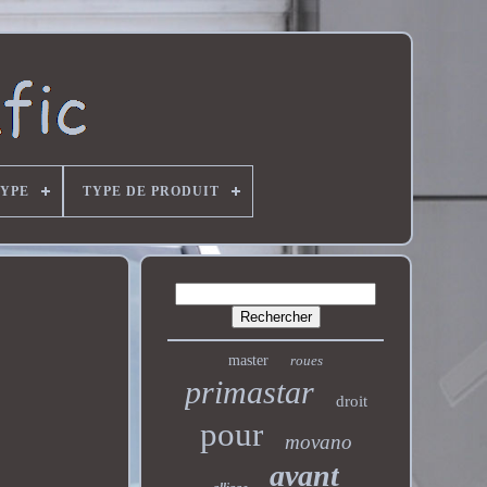
YPE
TYPE DE PRODUIT
master
roues
primastar
droit
pour
movano
avant