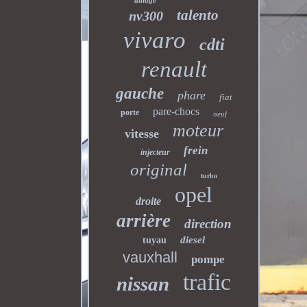
alliage
talento
nv300
vivaro
cdti
renault
gauche
phare
fiat
pare-chocs
porte
neuf
moteur
vitesse
frein
injecteur
original
turbo
opel
droite
arrière
direction
diesel
tuyau
vauxhall
pompe
trafic
nissan