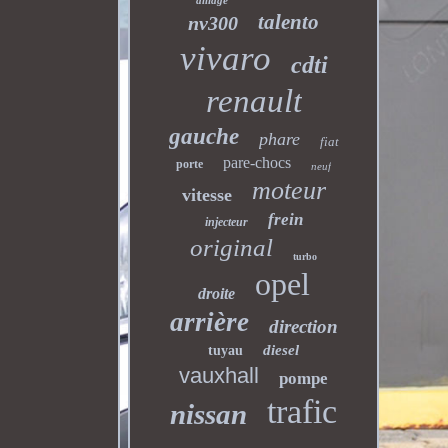
alliage
talento
nv300
vivaro
cdti
renault
gauche
phare
fiat
pare-chocs
porte
neuf
moteur
vitesse
frein
injecteur
original
turbo
opel
droite
arrière
direction
diesel
tuyau
vauxhall
pompe
trafic
nissan