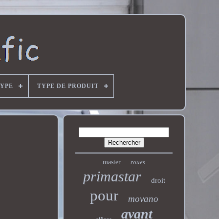
YPE
TYPE DE PRODUIT
master
roues
primastar
droit
pour
movano
avant