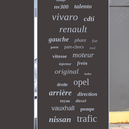
alliage
talento
nv300
vivaro
cdti
renault
gauche
phare
fiat
pare-chocs
porte
neuf
moteur
vitesse
frein
injecteur
original
turbo
opel
droite
arrière
direction
diesel
tuyau
vauxhall
pompe
trafic
nissan