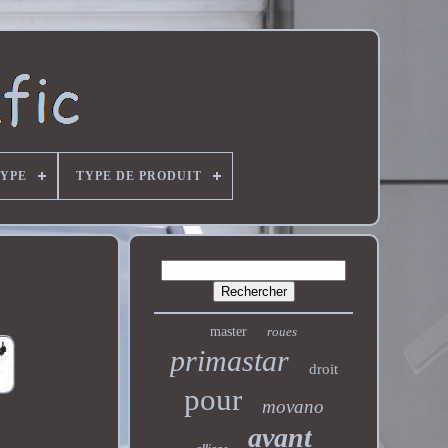
YPE
TYPE DE PRODUIT
master
roues
primastar
droit
pour
movano
avant