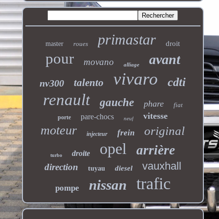
primastar
droit
master
roues
pour
avant
movano
alliage
vivaro
cdti
talento
nv300
renault
gauche
phare
fiat
vitesse
pare-chocs
porte
neuf
moteur
original
frein
injecteur
opel
arrière
droite
turbo
vauxhall
direction
diesel
tuyau
trafic
nissan
pompe