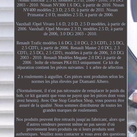
Nissan Interstar 2.3 D, modèles 2.5 D, 2006 - 2010, 3.0 DCi
2003 - 2010. Nissan NV300 1.6 DCi, à partir de 2016. Nissan
NV400 modèles 2.3 D, 2.5 D, à partir de 2011. Nissan
Primastar 2.0 D, modèles 2.5 D, à partir de 2006.
Vauxhall /Opel Vivaro 1.6 D, 2.0 D, 2.5 D modèles, à partir de
2006. Vauxhall /Opel Movano 2.3 D, modèles 2.5 D, à partir
de 2006, 3.0 DCi 2003 - 2010.
Renault Trafic modèles 1.6 DCi, 2.0 DCi, 2.3 CDTi, 2.5 DCi,
2.5 CDTi, à partir de 2006. Renault Master 2.0 DCi, 2.3
CDTi, 2.5 DCi, 2.5 CDTi, modèles à partir de 2006, 3.0 DCi
2003 - 2010. Renault Modèles Megane 2.0 DCi à partir de
2006 : boîte de vitesses PK4 013 uniquement. Ce kit de
réparation contient les pièces suivantes. 1 x arbre de sélection.
2 x roulements à aiguilles. Ces pièces sont produites selon les
normes les plus élevées par Diamanti Albero.
(Normalement, il n'est pas nécessaire de remplacer le poids du
bob, ce kit garantit que vous ne payez que les pièces dont vous
avez besoin). Avec One Stop Gearbox Shop, vous pouvez être
assuré de la qualité. Nous sommes distributeur de toutes les
grandes marques de roulements.
Nos produits peuvent être retracés jusqu'au fabricant, alors que
d'autres vendeurs peuvent même ne pas savoir d'où
proviennent leurs produits ou si leurs produits sont
authentiques. Veuillez nous contacter si vous avez des questions