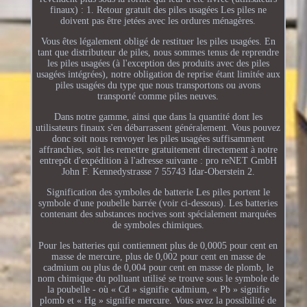
finaux) : 1. Retour gratuit des piles usagées Les piles ne
doivent pas être jetées avec les ordures ménagères.
Vous êtes légalement obligé de restituer les piles usagées. En
tant que distributeur de piles, nous sommes tenus de reprendre
les piles usagées (à l'exception des produits avec des piles
usagées intégrées), notre obligation de reprise étant limitée aux
piles usagées du type que nous transportons ou avons
transporté comme piles neuves.
Dans notre gamme, ainsi que dans la quantité dont les
utilisateurs finaux s'en débarrassent généralement. Vous pouvez
donc soit nous renvoyer les piles usagées suffisamment
affranchies, soit les remettre gratuitement directement à notre
entrepôt d'expédition à l'adresse suivante : pro reNET GmbH
John F. Kennedystrasse 7 55743 Idar-Oberstein 2.
Signification des symboles de batterie Les piles portent le
symbole d'une poubelle barrée (voir ci-dessous). Les batteries
contenant des substances nocives sont spécialement marquées
de symboles chimiques.
Pour les batteries qui contiennent plus de 0,0005 pour cent en
masse de mercure, plus de 0,002 pour cent en masse de
cadmium ou plus de 0,004 pour cent en masse de plomb, le
nom chimique du polluant utilisé se trouve sous le symbole de
la poubelle - où « Cd » signifie cadmium, « Pb » signifie
plomb et « Hg » signifie mercure. Vous avez la possibilité de