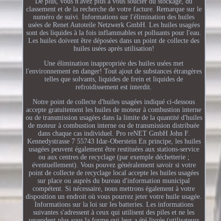
De plus, vous n'avez plus à vous soucier du stockage, du
classement et de la recherche de votre facture. Remarque sur le
numéro de suivi. Informations sur l'élimination des huiles
usées de Renet Autoteile Netzwerk GmbH. Les huiles usagées
sont des liquides à la fois inflammables et polluants pour l'eau.
Les huiles doivent être déposées dans un point de collecte des
huiles usées après utilisation!
Une élimination inappropriée des huiles usées met
l'environnement en danger! Tout ajout de substances étrangères
telles que solvants, liquides de frein et liquides de
refroidissement est interdit.
Notre point de collecte d'huiles usagées indiqué ci-dessous
accepte gratuitement les huiles de moteur à combustion interne
ou de transmission usagées dans la limite de la quantité d'huiles
de moteur à combustion interne ou de transmission distribuée
dans chaque cas individuel. Pro reNET GmbH John F.
Kennedystrasse 7 55743 Idar-Oberstein En principe, les huiles
usagées peuvent également être restituées aux stations-service
ou aux centres de recyclage (par exemple déchetterie ;
éventuellement). Vous pouvez généralement savoir si votre
point de collecte de recyclage local accepte les huiles usagées
sur place ou auprès du bureau d'information municipal
compétent. Si nécessaire, nous mettrons également à votre
disposition un endroit où vous pourrez jeter votre huile usagée.
Informations sur la loi sur les batteries. Les informations
suivantes s'adressent à ceux qui utilisent des piles et ne les
revendent plus sous la forme qui leur a été livrée (utilisateurs