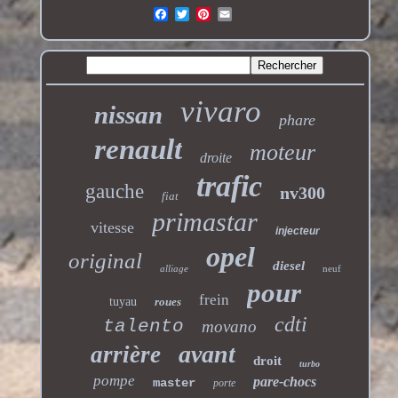
vivaro
nissan
phare
renault
moteur
droite
trafic
gauche
nv300
fiat
primastar
vitesse
injecteur
opel
original
diesel
alliage
neuf
pour
frein
tuyau
roues
cdti
talento
movano
avant
arrière
droit
turbo
pompe
pare-chocs
master
porte