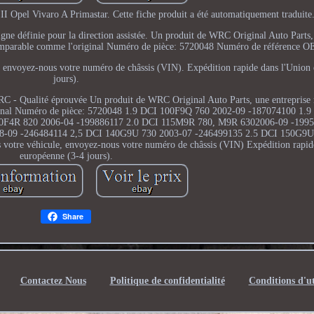
II Opel Vivaro A Primastar. Cette fiche produit a été automatiquement traduite
Ligne définie pour la direction assistée. Un produit de WRC Original Auto Parts,
mparable comme l'original Numéro de pièce: 5720048 Numéro de référence O
le, envoyez-nous votre numéro de châssis (VIN). Expédition rapide dans l'Union
jours).
RC - Qualité éprouvée Un produit de WRC Original Auto Parts, une entrepris
ginal Numéro de pièce: 5720048 1.9 DCI 100F9Q 760 2002-09 -187074100 1.
.0F4R 820 2006-04 -199886117 2.0 DCI 115M9R 780, M9R 6302006-09 -1995
8-09 -246484114 2,5 DCI 140G9U 730 2003-07 -246499135 2.5 DCI 150G9U
s votre véhicule, envoyez-nous votre numéro de châssis (VIN) Expédition rapid
européenne (3-4 jours).
Share
Contactez Nous
Politique de confidentialité
Conditions d'ut