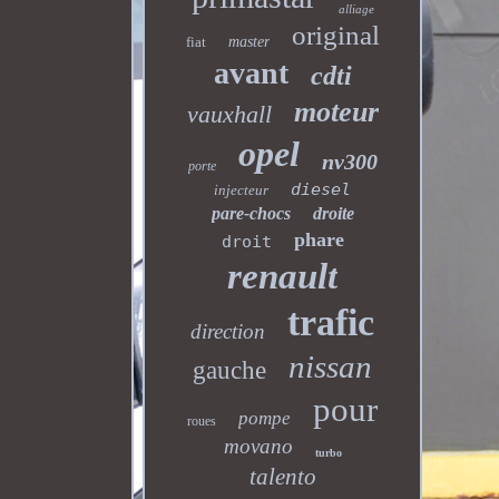
alliage
original
fiat
master
avant
cdti
moteur
vauxhall
opel
nv300
porte
diesel
injecteur
pare-chocs
droite
phare
droit
renault
trafic
direction
nissan
gauche
pour
pompe
roues
movano
turbo
talento