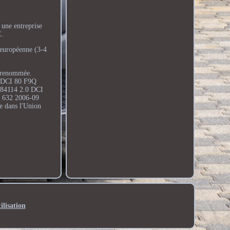
.
 une entreprise
E.
 européenne (3-4
e renommée.
9 DCI 80 F9Q
84114 2.0 DCI
 632 2006-09
e dans l'Union
ilisation