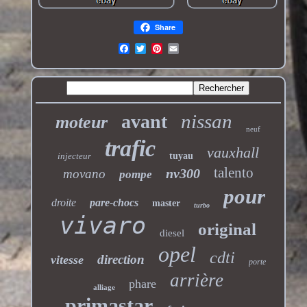
Share
nissan
avant
moteur
neuf
trafic
vauxhall
injecteur
tuyau
talento
nv300
movano
pompe
pour
droite
pare-chocs
master
turbo
vivaro
original
diesel
opel
cdti
direction
vitesse
porte
arrière
phare
alliage
primastar