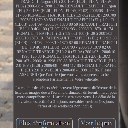
TRAFIC II Furgon (FL) 2.0 16V (FL0L, FL0N, FL0W,
FL02) 2006/08 - 1998 117 86 RENAULT TRAFIC II Furgon
(FL) 2.0 16V (FL0L, FL0N, FL0W, FL02) 2006/08 - 1998
117 86 RENAULT TRAFIC II (EL) 1.9 dCi (EL0B) 2001/09
- 2003/07 1870 80 59 RENAULT TRAFIC II (EL) 1.9 dCi
(EL0B) 2001/09 - 2003/07 1870 80 59 RENAULT TRAFIC II
(EL) 1.9 dCi 100 (EL0C) 2001/03 - 2006/10 1870 101 74
RENAULT TRAFIC II (EL) 1.9 dCi 100 (EL0C) 2001/03 -
2006/10 1870 101 74 RENAULT TRAFIC II (EL) 1.9 dCi 80
(EL0B) 2001/03 - 2006/10 1870 82 60 RENAULT TRAFIC II
(EL) 1.9 dCi 80 (EL0B) 2001/03 - 2006/10 1870 82 60
RENAULT TRAFIC II (EL) 2.0 (EL0A) 2001/03 - 2006/10
1998 120 88 RENAULT TRAFIC II (EL) 2.0 (EL0A)
2001/03 - 2006/10 1998 120 88 RENAULT TRAFIC II (EL)
2.0 16V (EL0L) 2006/08 - 1998 117 86 RENAULT TRAFIC
II (EL) 2.0 16V (EL0L) 2006/08 - 1998 117 86. Please
ASSURER Que l'article Que vous vous appretez a acheter
s'adaptera Parfaitement a Votre véhicule.
La couleur des objets réels peuvent légerement différente de la
liste des images due a l'écran d'ordinateur différent, merci pour
votre compréhension. L'article sera avec vous. Le délai de la
livraison est estimé a 3-6 jours ouvrables environ (les jours
féries et les weekends non inclus).