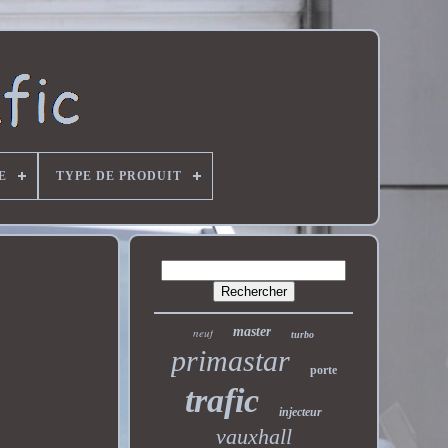
E
TYPE DE PRODUIT
master
neuf
turbo
primastar
porte
trafic
injecteur
vauxhall