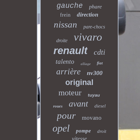
gauche
phare
direction
frein
nissan
pare-chocs
vivaro
droite
renault
cdti
talento
fiat
alliage
arrière
nv300
original
moteur
tuyau
avant
diesel
roues
pour
movano
opel
pompe
droit
vitesse