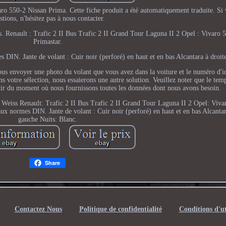
ro 550-2 Nissan Prima. Cette fiche produit a été automatiquement traduite. Si 
stions, n'hésitez pas à nous contacter.
. Renault : Trafic 2 II Bus Trafic 2 II Grand Tour Laguna II 2 Opel : Vivaro 
Primastar.
 DIN. Jante de volant : Cuir noir (perforé) en haut et en bas Alcantara à droite
z nous envoyer une photo du volant que vous avez dans la voiture et le numéro d'i
s votre sélection, nous essaierons une autre solution. Veuillez noter que le tem
rtir du moment où nous fournissons toutes les données dont nous avons besoin.
 Weiss Renault: Trafic 2 II Bus Trafic 2 II Grand Tour Laguna II 2 Opel: Viva
ux normes DIN. Jante de volant : Cuir noir (perforé) en haut et en bas Alcantara
gauche Nuits: Blanc.
Share
Contactez Nous
Politique de confidentialité
Conditions d'ut