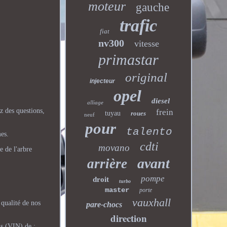
moteur
gauche
trafic
fiat
nv300
vitesse
primastar
original
injecteur
opel
diesel
alliage
z des questions,
frein
tuyau
roues
neuf
pour
talento
es.
cdti
movano
e de l'arbre
avant
arrière
pompe
droit
turbo
master
porte
vauxhall
 qualité de nos
pare-chocs
direction
s (VIN) de :