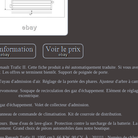
lt Trafic II. Cette fiche produit a été automatiquement traduite. Si vous ave
r. Les offres se terminent bientôt. Support de poignée de porte.
yau d'admission d'air. Réglage de la portée des phares. Ajusteur d'arbre à cam
ervomoteur. Soupape de recirculation des gaz d'échappement. Elément de réglag
excentrique.
 gaz d'échappement. Volet de collecteur d'admission.
anneau de commande de climatisation. Kit de courroie de distribution.
rs. Buse d'eau de lave-glace. Protection contre la surcharge de la batterie. La
rictement. Grand choix de pièces automobiles dans notre boutique.
ro Renault Trafic II. 1995 cm3, 66 KW, 90 CV. À : 201111 ; Numéro de châssi