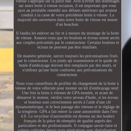
vitesse s'applique sur la pièce nue. Afin d'éviter des dommages
sur notre boite à vitesse occasion, il est important que vous
ayez au préalable remédié aux défauts antérieurs qui avaient
conduit à la casse de votre précédente boite à vitesse. La
majorité des ouvertures dans notre boite de vitesse est munie
d'un bouchon.
Il faudra les enlever au fur et à mesure du montage de la boite
de vitesse. Assurez-vous que les boulons et écrous soient serrés
aux couples préconisés par le constructeur. Certains boulons et
écrous ne peuvent pas être réutilisés.
De manière générale, suivez toujours les préconisations fixés
par le constructeur. Les joints spi transmission et le quide de
butée d'embrayage doivent être remplacés par des neufs, et
n'utilisez qu'une huile conforme aux préconisations du
constructeur.
Nous vous conseillons de profiter du changement de la boite à
vitesse de votre véhicule pour monter un kit d'embrayage neuf.
Une fois la boite à vitesses de GPA montée, et avant de
démarrer le moteur, vérifez votre niveau d'huile, si les écrous
et boulons sont correctement serrés à l'aide d'une clé
dynamométrique, et le bon passage des vitesses et le réglage de
la tringlerie. GPA a fait entrer la casse automobile dans l'ère
4.0. Le recycleur d'automobile est devenu un des leaders
français de la pièce de réemploi de qualité auprès des
particuliers et des professionnels. Il conjugue savoir-faire et
valeurs cultivées depuis trois générations avec digitalisation,