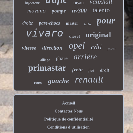
vauxhall
injecteur
tuyau
talento
nv300
movano
pompe
pour
droite
pare-chocs
master
turbo
vivaro
original
diesel
opel
cdti
direction
vitesse
porte
arrière
phare
alliage
primastar
frein
droit
fiat
renault
gauche
roues
Accueil
Contactez Nous
Politique de confidentialité
Conditions d'utilisation