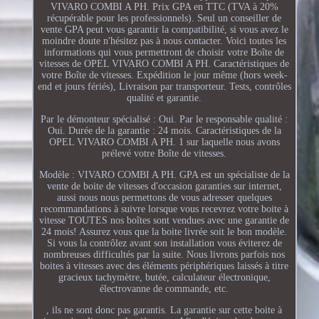
VIVARO COMBI A PH. Prix GPA en TTC (TVA à 20%
récupérable pour les professionnels). Seul un conseiller de
vente GPA peut vous garantir la compatibilité, si vous avez le
moindre doute n'hésitez pas à nous contacter. Voici toutes les
informations qui vous permettront de choisir votre Boîte de
vitesses de OPEL VIVARO COMBI A PH. Caractéristiques de
votre Boîte de vitesses. Expédition le jour même (hors week-
end et jours fériés), Livraison par transporteur. Tests, contrôles
qualité et garantie.
Par le démonteur spécialisé : Oui. Par le responsable qualité :
Oui. Durée de la garantie : 24 mois. Caractéristiques de la
OPEL VIVARO COMBI A PH. 1 sur laquelle nous avons
prélevé votre Boîte de vitesses.
Modèle : VIVARO COMBI A PH. GPA est un spécialiste de la
vente de boite de vitesses d'occasion garanties sur internet,
aussi nous nous permettons de vous adresser quelques
recommandations à suivre lorsque vous recevrez votre boite à
vitesse TOUTES nos boîtes sont vendues avec une garantie de
24 mois! Assurez vous que la boite livrée soit le bon modèle.
Si vous la contrôlez avant son installation vous éviterez de
nombreuses difficultés par la suite. Nous livrons parfois nos
boites à vitesses avec des éléments périphériques laissés à titre
gracieux tachymètre, butée, calculateur électronique,
électrovanne de commande, etc.
, ils ne sont donc pas garantis. La garantie sur cette boite à