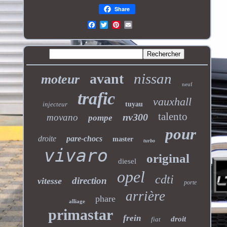
Share
nissan
avant
moteur
neuf
trafic
vauxhall
injecteur
tuyau
talento
nv300
movano
pompe
pour
droite
pare-chocs
master
turbo
vivaro
original
diesel
opel
cdti
direction
vitesse
porte
arrière
phare
alliage
primastar
frein
droit
fiat