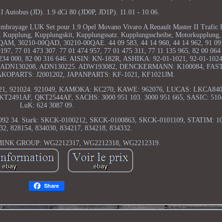
tobus (JD). 1.9 dCi 80 (JD0P, JD1P). 11.01 - 10.06.
ayage LUK Set pour 1.9 Opel Movano Vivaro A Renault Master II Trafic I
t, Kupplung, Kupplungskit, Kupplungssatz. Kupplungsscheibe, Motorkupplung, 
AM, 30210-00QAD, 30210-00QAE. 44 09 583, 44 14 960, 44 14 962, 91 09 
7, 77 01 473 307. 77 01 474 957, 77 01 475 311, 77 11 135 965, 82 00 064
0 234 000, 82 00 316 646. AISIN: KN-182R, ASHIKA: 92-01-1021, 92-01-1024
 ADN130208, ADN130225. ADW193082, DENCKERMANN: K100084, FAST:
KOPARTS: J2001202, JAPANPARTS: KF-1021, KF1021JM.
21, 921024. 921049, KAMOKA: KC270, KAWE: 962076, LUCAS: LKCA84003
491AF, QKT2544AF, SACHS: 3000 951 103. 3000 951 665, SASIC: 51040
LuK: 624 3087 09.
24 3092 34. Stark: SKCK-0100212, SKCK-0100863, SKCK-0101109, STATIM: 
32, 828154, 834030, 834217, 834218, 834332.
LMINK GROUP: WG2212317, WG2212318, WG2212319.
Share