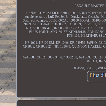
RENAULT MASTER II Au
RENAULT MASTER II Boîte (FD). 1.9 dCi 80 (FD0P). Embr
supplémentaire : LuK RepSet Bj. Druckplatte, Getriebe, Ki
Satz, Schwungrad. 30100-00QAE, 30100-00QAH, 30100-00Q
9109834. 91158747, 93160002, 93160759, 93179191, 9317919
653, 82 00 104 470, 82 00 210 275, 82 00 233 991. 82 0
BLUE PRINT: ADN130137, ADN130138, ADN130200,
FT64133. HERTH+BUSS JA
KF-1024, KF1024JM, KF-1049, KF1049JM, JAPKO: 9210
CK9835, CK9835-21, NK: 133678. QUINTON HAZELL: QKT2
624 3087 33, 624 3087 34, 624 3092 09, 624 3092 33, 6
826374, 8265
834548, 834551, WI