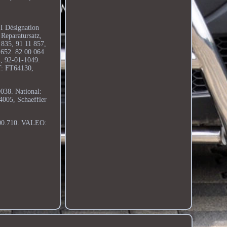
I Désignation
Reparatursatz,
835, 91 11 857,
 652. 82 00 064
, 92-01-1049.
 FT64130,
8. National:
05, Schaeffler
100.710. VALEO: