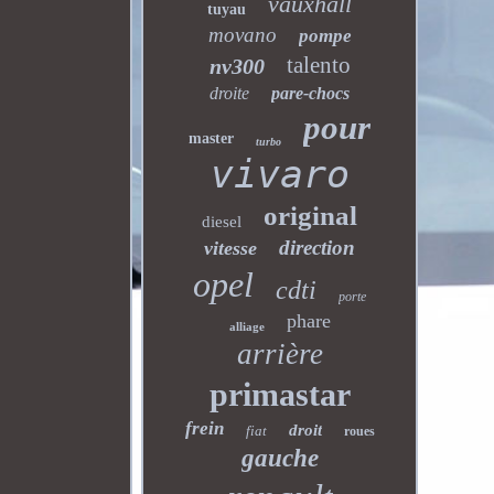
vauxhall
tuyau
movano
pompe
talento
nv300
droite
pare-chocs
pour
master
turbo
vivaro
original
diesel
direction
vitesse
opel
cdti
porte
phare
alliage
arrière
primastar
frein
droit
fiat
roues
gauche