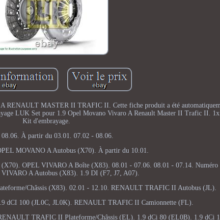
NAULT MASTER II TRAFIC II. Cette fiche produit a été automatiquemen
brayage LUK Set pour 1.9 Opel Movano Vivaro A Renault Master II Trafic II. 1
Kit d'embrayage.
 08.06. À partir du 03.01. 07.02 - 08.06.
 OPEL MOVANO A Autobus (X70). À partir du 10.01.
70). OPEL VIVARO A Boîte (X83). 08.01 - 07.06. 08.01 - 07.14. Numéro 
VIVARO A Autobus (X83). 1.9 DI (F7, J7, A07).
ateforme/Châssis (X83). 02.01 - 12.10. RENAULT TRAFIC II Autobus (JL).
. 1.9 dCI 100 (JL0C, JL0K). RENAULT TRAFIC II Camionnette (FL).
RENAULT TRAFIC II Plateforme/Châssis (EL). 1.9 dCi 80 (EL0B). 1.9 dCi 