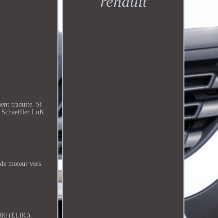
renault
t traduite. Si
x Schaeffler LuK
de moteur vers
100 (EL0C).