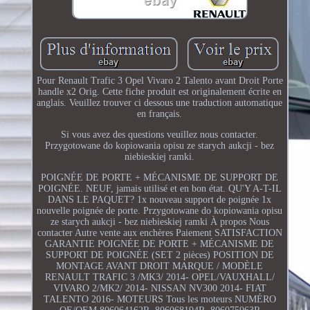
Pour Renault Trafic 3 Opel Vivaro 2 Talento avant Droit Porte
handle x2 Orig. Cette fiche produit est originalement écrite en
anglais. Veuillez trouver ci dessous une traduction automatique
en français.
Si vous avez des questions veuillez nous contacter.
Przygotowane do kopiowania opisu ze starych aukcji - bez
niebieskiej ramki.
POIGNÉE DE PORTE + MÉCANISME DE SUPPORT DE
POIGNÉE. NEUF, jamais utilisé et en bon état. QU'Y A-T-IL
DANS LE PAQUET? 1x nouveau support de poignée 1x
nouvelle poignée de porte. Przygotowane do kopiowania opisu
ze starych aukcji - bez niebieskiej ramki À propos Nous
contacter Autre vente aux enchères Paiement SATISFACTION
GARANTIE POIGNÉE DE PORTE + MÉCANISME DE
SUPPORT DE POIGNÉE (SET 2 pièces) POSITION DE
MONTAGE AVANT DROIT MARQUE / MODÈLE
RENAULT TRAFIC 3 /MK3/ 2014- OPEL/VAUXHALL/
VIVARO 2/MK2/ 2014- NISSAN NV300 2014- FIAT
TALENTO 2016- MOTEURS Tous les moteurs NUMÉRO