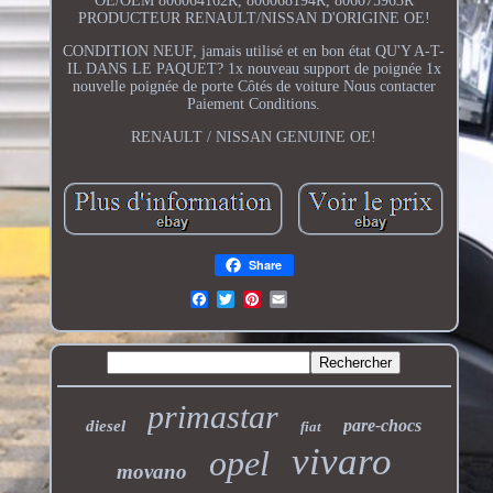
OE/OEM 806064162R, 806068194R, 806075963R
PRODUCTEUR RENAULT/NISSAN D'ORIGINE OE!
CONDITION NEUF, jamais utilisé et en bon état QU'Y A-T-
IL DANS LE PAQUET? 1x nouveau support de poignée 1x
nouvelle poignée de porte Côtés de voiture Nous contacter
Paiement Conditions.
RENAULT / NISSAN GENUINE OE!
Share
primastar
pare-chocs
diesel
fiat
vivaro
opel
movano