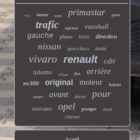
primastar
master
neuf
porte
turbo
trafic
vauxhall
injecteur
gauche
direction
phare
frein
nissan
pare-chocs
droite
vivaro
renault
cdti
arrière
talento
fiat
alliage
moteur
original
nv300
tuyau
pour
avant
diesel
roues
opel
movano
pompe
droit
vitesse
Accueil