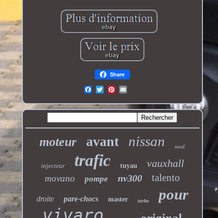
Share
nissan
avant
moteur
neuf
trafic
vauxhall
injecteur
tuyau
talento
nv300
movano
pompe
pour
droite
pare-chocs
master
turbo
vivaro
original