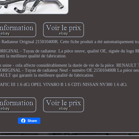
 Radiateur Original 215010400R. Cette fiche produit a été automatiquement tra
er. ORIGINAL - Tuyau de radiateur. La pièce neuve, qualité OE, signée du log
ntit la meilleure qualité de fabrication.
ge en usine - cela affecte considérablement la durée de vie de la pièce. RENAUL
IGINAL - Tuyau de radiateur Neuf - numéro OE 215010400R La pièce neuv
ULT qui garantit la meilleure qualité de fabrication.
TRAFIC III 1.6 dCi OPEL VIVARO B 1.6 CDTi NISSAN NV300 1.6 dCi.
Share