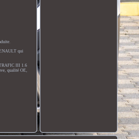
duite.
o RENAULT qui
T TRAFIC III 1.6
e, qualité OE,