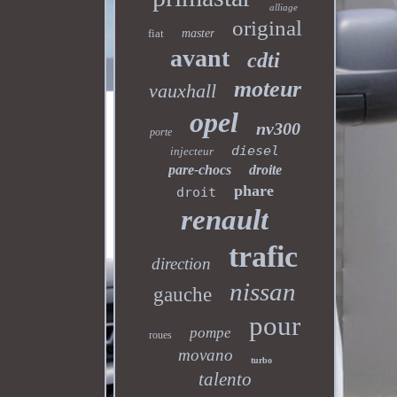
alliage
original
fiat
master
avant
cdti
moteur
vauxhall
opel
nv300
porte
diesel
injecteur
pare-chocs
droite
phare
droit
renault
trafic
direction
nissan
gauche
pour
pompe
roues
movano
turbo
talento