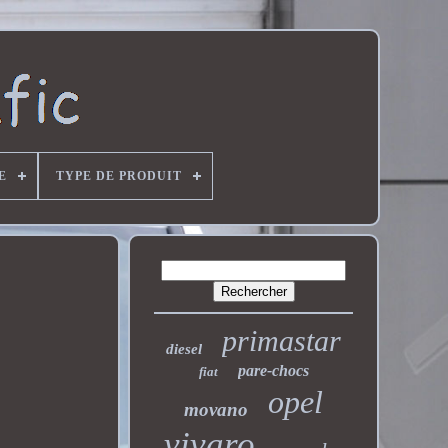
E
TYPE DE PRODUIT
primastar
diesel
pare-chocs
fiat
opel
movano
vivaro