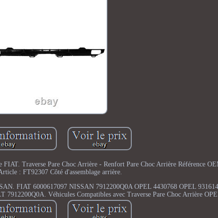
re FIAT. Traverse Pare Choc Arrière - Renfort Pare Choc Arrière Référence 
Article : FT92307 Côté d'assemblage arrière.
ère NISSAN. FIAT 6000617097 NISSAN 7912200Q0A OPEL 4430768 OPEL 931
12200Q0A. Véhicules Compatibles avec Traverse Pare Choc Arrière OPE