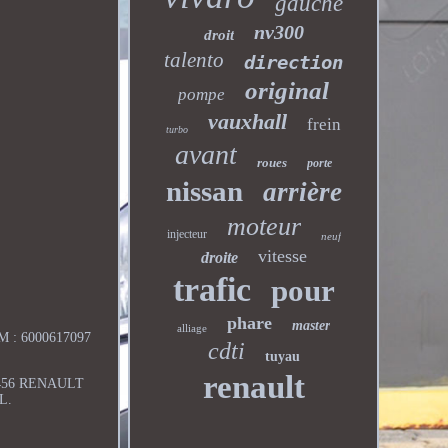
gauche
nv300
droit
talento
direction
original
pompe
vauxhall
frein
turbo
avant
roues
porte
nissan
arrière
moteur
injecteur
neuf
vitesse
droite
trafic
pour
phare
master
alliage
OEM : 6000617097
cdti
tuyau
renault
61456 RENAULT
L.