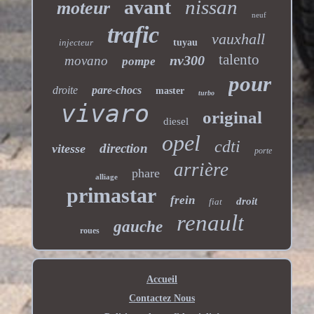
nissan
avant
moteur
neuf
trafic
vauxhall
injecteur
tuyau
talento
nv300
movano
pompe
pour
droite
pare-chocs
master
turbo
vivaro
original
diesel
opel
cdti
direction
vitesse
porte
arrière
phare
alliage
primastar
frein
droit
fiat
renault
gauche
roues
Accueil
Contactez Nous