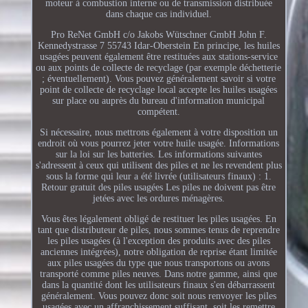
moteur à combustion interne ou de transmission distribuée
dans chaque cas individuel.
Pro ReNet GmbH c/o Jakobs Wütschner GmbH John F.
Kennedystrasse 7 55743 Idar-Oberstein En principe, les huiles
usagées peuvent également être restituées aux stations-service
ou aux points de collecte de recyclage (par exemple déchetterie
; éventuellement). Vous pouvez généralement savoir si votre
point de collecte de recyclage local accepte les huiles usagées
sur place ou auprès du bureau d'information municipal
compétent.
Si nécessaire, nous mettrons également à votre disposition un
endroit où vous pourrez jeter votre huile usagée. Informations
sur la loi sur les batteries. Les informations suivantes
s'adressent à ceux qui utilisent des piles et ne les revendent plus
sous la forme qui leur a été livrée (utilisateurs finaux) : 1.
Retour gratuit des piles usagées Les piles ne doivent pas être
jetées avec les ordures ménagères.
Vous êtes légalement obligé de restituer les piles usagées. En
tant que distributeur de piles, nous sommes tenus de reprendre
les piles usagées (à l'exception des produits avec des piles
anciennes intégrées), notre obligation de reprise étant limitée
aux piles usagées du type que nous transportons ou avons
transporté comme piles neuves. Dans notre gamme, ainsi que
dans la quantité dont les utilisateurs finaux s'en débarrassent
généralement. Vous pouvez donc soit nous renvoyer les piles
usagées avec un affranchissement suffisant, soit les remettre