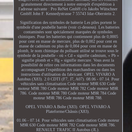
gratuitement directement à notre entrepôt d'expédition à
l'adresse suivante : Pro ReNet GmbH c/o Jakobs Wütschner
GmbH John F. Kennedystrasse 7 55743 Idar-Oberstein 2.
Signification des symboles de batterie Les piles portent le
symbole d'une poubelle barrée (voir ci-dessous). Les batteries
contaminées sont spécialement marquées de symboles
chimiques. Pour les batteries qui contiennent plus de 0,0005
pour cent en masse de mercure, plus de 0,002 pour cent en
masse de cadmium ou plus de 0,004 pour cent en masse de
plomb, le nom chimique du polluant utilisé se trouve sous le
symbole de la poubelle - où « Cd » signifie cadmium, « Pb »
signifie plomb et « Hg » signifie mercure. Vous avez la
possibilité de relire ces informations dans les documents
accompagnant l'expédition des marchandises ou dans les
instructions d'utilisation du fabricant. OPEL VIVARO A
Autobus (X83). 2.0 CDTI (F7, J7, A07). 08.06 - 07.14. Pour
véhicules sans climatisation Code moteur M9R 630 Code
moteur M9R 780 Code moteur M9R 782 Code moteur M9R
786. Code moteur M9R 780 Code moteur M9R 784 Code
moteur M9R 786 Code moteur M9R 788.
OPEL VIVARO A Boîte (X83). OPEL VIVARO A
Plateforme/Châssis (X83).
01.06 - 07.14. Pour véhicules sans climatisation Code moteur
M9R 630 Code moteur M9R 782 Code moteur M9R 786.
RENAULT TRAFIC II Autobus (JL).