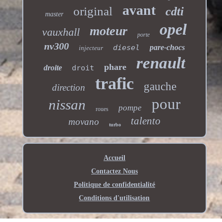
avant
original
cdti
master
opel
moteur
vauxhall
porte
nv300
diesel
pare-chocs
injecteur
renault
phare
droite
droit
trafic
gauche
direction
pour
nissan
pompe
roues
talento
movano
turbo
Accueil
Contactez Nous
Politique de confidentialité
Conditions d'utilisation