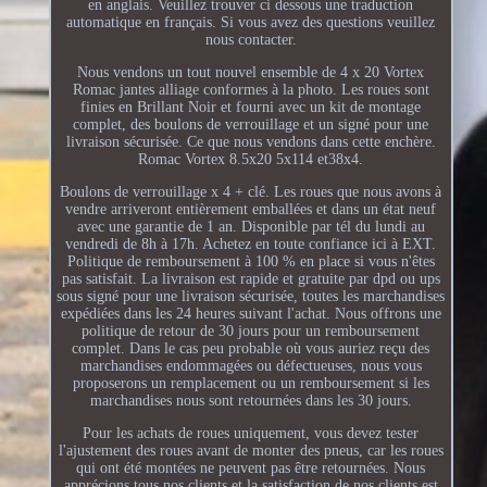
en anglais. Veuillez trouver ci dessous une traduction
automatique en français. Si vous avez des questions veuillez
nous contacter.
Nous vendons un tout nouvel ensemble de 4 x 20 Vortex
Romac jantes alliage conformes à la photo. Les roues sont
finies en Brillant Noir et fourni avec un kit de montage
complet, des boulons de verrouillage et un signé pour une
livraison sécurisée. Ce que nous vendons dans cette enchère.
Romac Vortex 8.5x20 5x114 et38x4.
Boulons de verrouillage x 4 + clé. Les roues que nous avons à
vendre arriveront entièrement emballées et dans un état neuf
avec une garantie de 1 an. Disponible par tél du lundi au
vendredi de 8h à 17h. Achetez en toute confiance ici à EXT.
Politique de remboursement à 100 % en place si vous n'êtes
pas satisfait. La livraison est rapide et gratuite par dpd ou ups
sous signé pour une livraison sécurisée, toutes les marchandises
expédiées dans les 24 heures suivant l'achat. Nous offrons une
politique de retour de 30 jours pour un remboursement
complet. Dans le cas peu probable où vous auriez reçu des
marchandises endommagées ou défectueuses, nous vous
proposerons un remplacement ou un remboursement si les
marchandises nous sont retournées dans les 30 jours.
Pour les achats de roues uniquement, vous devez tester
l'ajustement des roues avant de monter des pneus, car les roues
qui ont été montées ne peuvent pas être retournées. Nous
apprécions tous nos clients et la satisfaction de nos clients est