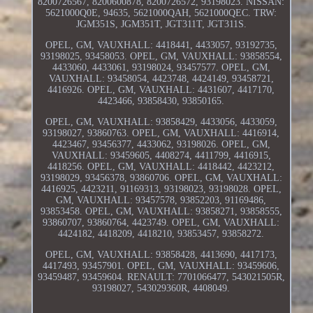
8200726567, 8200600878, 8200726572, 93198023. NISSAN:
5621000Q0E, 94635, 5621000QAH, 5621000QEC. TRW:
JGM351S, JGM351T, JGT311T, JGT311S.
OPEL, GM, VAUXHALL: 4418441, 4433057, 93192735,
93198025, 93458053. OPEL, GM, VAUXHALL: 93858554,
4433060, 4433061, 93198024, 93457577. OPEL, GM,
VAUXHALL: 93458054, 4423748, 4424149, 93458721,
4416926. OPEL, GM, VAUXHALL: 4431607, 4417170,
4423466, 93858430, 93850165.
OPEL, GM, VAUXHALL: 93858429, 4433056, 4433059,
93198027, 93860763. OPEL, GM, VAUXHALL: 4416914,
4423467, 93456377, 4433062, 93198026. OPEL, GM,
VAUXHALL: 93459605, 4408274, 4411799, 4416915,
4418256. OPEL, GM, VAUXHALL: 4418442, 4423212,
93198029, 93456378, 93860706. OPEL, GM, VAUXHALL:
4416925, 4423211, 91169313, 93198023, 93198028. OPEL,
GM, VAUXHALL: 93457578, 93852203, 91169486,
93853458. OPEL, GM, VAUXHALL: 93858271, 93858555,
93860707, 93860764, 4423749. OPEL, GM, VAUXHALL:
4424182, 4418209, 4418210, 93853457, 93858272.
OPEL, GM, VAUXHALL: 93858428, 4413690, 4417173,
4417493, 93457901. OPEL, GM, VAUXHALL: 93459606,
93459487, 93459604. RENAULT: 7701066477, 543021505R,
93198027, 543029360R, 4408049.