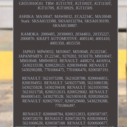
GH353910C01. TRW: JGT1170T, JGT1092T, JGT1150T,
JGT1170S, JGT1092S, JGT1150S.
ASHIKA: MA10047, MAW0032, ZCA2234C, MA10048.
Stark: SKSA0133388, SKSA0132784, SKSA0130199,
SKSA0130887.
KAMOKA: 2000485, 20300003, 20344811, 20335227,
2000876. KRAFT AUTOMOTIVE: 4005140, 4001410,
4001350, 4015150.
JAPKO: MJW0032, MJ10047, MJ10048, ZCJ2234C.
JAPANPARTS: ZC2234C, 9270202, 9150170, MM10047,
MM10048, MMW0032. RENAULT: 4408274, 4416914,
543023333R, 8200220121, 8200394948. RENAULT:
543029028R, 7701066475, 7701066476, 8200587191.
RENAULT: 562107328R, 562102878R, 8200046851,
8200394951. RENAULT: 543025750R, 562108033R,
543023582R, 543023941R. RENAULT: 562105039R,
562102175R, 8200212633, 8200529682. RENAULT:
8660001411, 543027852R, 562100361R, 8200206026.
RENAULT: 8200270927, 8200529680, 543023928R,
7701066497.
RENAULT: 8200008784, 8200212833, 8200587187,
8200728278. RENAULT: 8200728279, 8200200043,
562106862R, 8200587188. RENAULT: 8200600877,