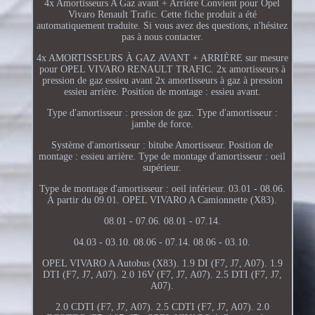
4x Amortisseurs A Gaz avant + Arrière Convient pour Opel
Vivaro Renault Trafic. Cette fiche produit a été
automatiquement traduite. Si vous avez des questions, n'hésitez
pas à nous contacter.
4x AMORTISSEURS À GAZ AVANT + ARRIÈRE sur mesure
pour OPEL VIVARO RENAULT TRAFIC. 2x amortisseurs à
pression de gaz essieu avant 2x amortisseurs à gaz à pression
essieu arrière. Position de montage : essieu avant.
Type d'amortisseur : pression de gaz. Type d'amortisseur :
jambe de force.
Système d'amortisseur : bitube Amortisseur. Position de
montage : essieu arrière. Type de montage d'amortisseur : oeil
supérieur.
Type de montage d'amortisseur : oeil inférieur. 03.01 - 08.06.
À partir du 09.01. OPEL VIVARO A Camionnette (X83).
08.01 - 07.06. 08.01 - 07.14.
04.03 - 03.10. 08.06 - 07.14. 08.06 - 03.10.
OPEL VIVARO A Autobus (X83). 1.9 DI (F7, J7, A07). 1.9
DTI (F7, J7, A07). 2.0 16V (F7, J7, A07). 2.5 DTI (F7, J7,
A07).
2.0 CDTI (F7, J7, A07). 2.5 CDTI (F7, J7, A07). 2.0