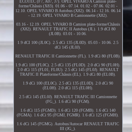
ECOTEC (F7, A07, J7). OPEL VIVARO A Camion plate-
forme/Châssis (X83). 01.06 - 07.14. 01.02 - 07.06. 02.01 -
12.10. OPEL VIVARO B Autobus (X82). 06.14 - 12.16. 06.14
- 12.19. OPEL VIVARO B Camionnette (X82).
03.16 - 12.19. OPEL VIVARO B Camion plate-forme/Châssis
(X82). RENAULT TRAFIC II Autobus (JL). 1.9 dCI 80
(JL0B). 03.01 - 10.06.
1.9 dCI 100 (JL0C). 2.5 dCi 135 (JL0D). 05.03 - 10.06. 2.5
dCi 145 (JL0J).
RENAULT TRAFIC II Camionnette (FL). 1.9 dCi 80 (FL0B).
1.9 dCi 100 (FL0C). 2.5 dCi 135 (FL0D). 2.0 dCi 90 (FL0H).
2.0 dCi 115 (FL01, FL0U). 2.5 dCi 145 (FL0J). RENAULT
TRAFIC II Plateforme/Châssis (EL). 1.9 dCi 80 (EL0B).
1.9 dCi 100 (EL0C). 2.5 dCi 135 (EL0D). 2.0 dCi 90
(EL0H). 2.0 dCi 115 (EL0H).
2.5 dCi 145 (EL0J). RENAULT TRAFIC III Camionnette
(FG_). 1.6 dCi 90 (FGM).
1.6 dCi 115 (FGMD). 1.6 dCi 120 (FGMB). 1.6 dCi 140
(FGMA). 1.6 dCi 95 (FGMJ, FGMR). 1.6 dCi 125 (FGMH).
1.6 dCi 145 (FGMG). Autobus/Autocar RENAULT TRAFIC
III (JG_).