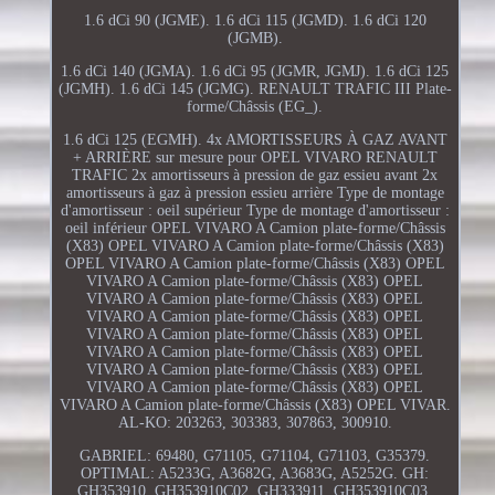
1.6 dCi 90 (JGME). 1.6 dCi 115 (JGMD). 1.6 dCi 120
(JGMB).
1.6 dCi 140 (JGMA). 1.6 dCi 95 (JGMR, JGMJ). 1.6 dCi 125
(JGMH). 1.6 dCi 145 (JGMG). RENAULT TRAFIC III Plate-
forme/Châssis (EG_).
1.6 dCi 125 (EGMH). 4x AMORTISSEURS À GAZ AVANT
+ ARRIÈRE sur mesure pour OPEL VIVARO RENAULT
TRAFIC 2x amortisseurs à pression de gaz essieu avant 2x
amortisseurs à gaz à pression essieu arrière Type de montage
d'amortisseur : oeil supérieur Type de montage d'amortisseur :
oeil inférieur OPEL VIVARO A Camion plate-forme/Châssis
(X83) OPEL VIVARO A Camion plate-forme/Châssis (X83)
OPEL VIVARO A Camion plate-forme/Châssis (X83) OPEL
VIVARO A Camion plate-forme/Châssis (X83) OPEL
VIVARO A Camion plate-forme/Châssis (X83) OPEL
VIVARO A Camion plate-forme/Châssis (X83) OPEL
VIVARO A Camion plate-forme/Châssis (X83) OPEL
VIVARO A Camion plate-forme/Châssis (X83) OPEL
VIVARO A Camion plate-forme/Châssis (X83) OPEL
VIVARO A Camion plate-forme/Châssis (X83) OPEL
VIVARO A Camion plate-forme/Châssis (X83) OPEL VIVAR.
AL-KO: 203263, 303383, 307863, 300910.
GABRIEL: 69480, G71105, G71104, G71103, G35379.
OPTIMAL: A5233G, A3682G, A3683G, A5252G. GH:
GH353910, GH353910C02, GH333911, GH353910C03,