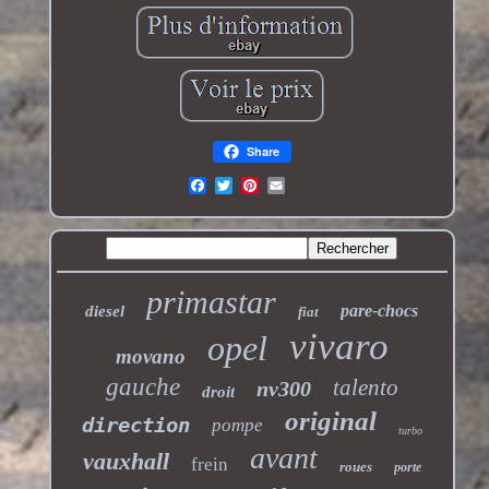
Share
primastar
pare-chocs
diesel
fiat
vivaro
opel
movano
gauche
talento
nv300
droit
original
direction
pompe
turbo
avant
vauxhall
frein
roues
porte