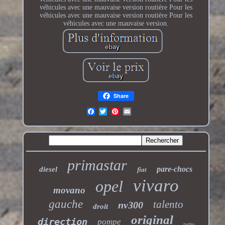
véhicules avec une mauvaise version routière Pour les
véhicules avec une mauvaise version routière Pour les
véhicules avec une mauvaise version.
Share
primastar
pare-chocs
diesel
fiat
vivaro
opel
movano
gauche
talento
nv300
droit
original
direction
pompe
turbo