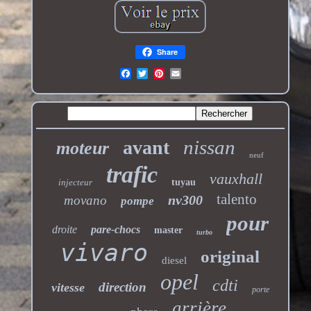
Share
nissan
avant
moteur
neuf
trafic
vauxhall
injecteur
tuyau
talento
nv300
movano
pompe
pour
droite
pare-chocs
master
turbo
vivaro
original
diesel
opel
cdti
direction
vitesse
porte
arrière