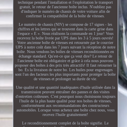
technique pendant l'installation et l'exploitation le transport
gratuit, le retour de l'ancienne boîte inclus. N'oubliez pas
d'indiquer le numéro de chassis de votre voiture afin de
confirmer la compatibilité de la boîte de vitesses.
Le numéro de chassis (NIV) se compose de 17 signes - les
chiffres et les lettres qui se trouvent dans la carte grise dans
l'espace « E ». Nous réalisons la commande en 1 jour! Vous
recevrez la boîte livrée par UPS dans les 3 à 5 jours ouvrés!
Votre ancienne boîte de vitesses est retournée par le courrier
UPS à notre coût dans les 7 jours suivant la réception de notre
boîte. Nous vendons les boîtes de vitesses reconditionnées en
échange standard. Qu'est-ce que ça veut dire? Le retour de
l'ancienne boîte est obligatoire et grâce à cela nous pouvons
proposer des boîtes à des prix très attractifs! Il faut retourner la
bo. Ès la livraison de notre bo. Les huiles pour engrenages
sont l'un des facteurs les plus importants pour protéger la boîte
de vitesses et prolonger sa durée de vie.
Une qualité et une quantité inadéquates d'huile utilisée dans la
transmission peuvent entraîner des pannes et des visites
d'entretien coûteuses. C'est pourquoi nous choisissons toujours
l'huile de la plus haute qualité pour nos boîtes de vitesses,
conformément aux recommandations des constructeurs
automobiles. Lorsque vous achetez une boîte chez nous, vous
recevez l'huile gratuitement!
Le reconditionnement complet de la boîte signifie. Le