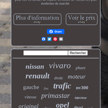
modernes du marché.
Share
vivaro
nissan
phare
renault
moteur
droite
trafic
gauche
nv300
fiat
primastar
vitesse
injecteur
opel
original
diesel
alliage
neuf