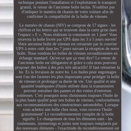
technique pendant l'installation et l'exploitation le transport
gratuit, le retour de l'ancienne boîte inclus. N'oubliez pas
d'indiquer le numéro de chassis de votre voiture afin de
confirmer la compatibilité de la boîte de vitesses.
Le numéro de chassis (NIV) se compose de 17 signes - les
chiffres et les lettres qui se trouvent dans la carte grise dans
l'espace « E ». Nous réalisons la commande en 1 jour! Vous
recevrez la boîte livrée par UPS dans les 3 à 5 jours ouvrés!
Votre ancienne boîte de vitesses est retournée par le courrier
UPS à notre coût dans les 7 jours suivant la réception de notre
boîte. Nous vendons les boîtes de vitesses reconditionnées en
échange standard. Qu'est-ce que ça veut dire? Le retour de
l'ancienne boîte est obligatoire et grâce à cela nous pouvons
proposer des boîtes à des prix très attractifs! Il faut retourner la
bo. Ès la livraison de notre bo. Les huiles pour engrenages
sont l'un des facteurs les plus importants pour protéger la boîte
de vitesses et prolonger sa durée de vie. Une qualité et une
quantité inadéquates d'huile utilisée dans la transmission
peuvent entraîner des pannes et des visites d'entretien
coûteuses. C'est pourquoi nous choisissons toujours l'huile de
la plus haute qualité pour nos boîtes de vitesses, conformément
aux recommandations des constructeurs automobiles. Lorsque
vous achetez une boîte chez nous, vous recevez l'huile
gratuitement! Le reconditionnement complet de la boîte
signifie. Le changement de tous les éléments usés - les
roulements, simmerings et joints sont toujours remplacés par
des nouveaux éléments - l'exactitude du reconditionnement est