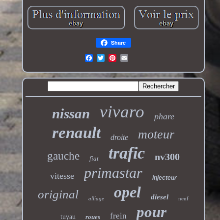
Share
vivaro
nissan
phare
renault
moteur
droite
trafic
gauche
nv300
fiat
primastar
vitesse
injecteur
opel
original
diesel
alliage
neuf
pour
frein
tuyau
roues