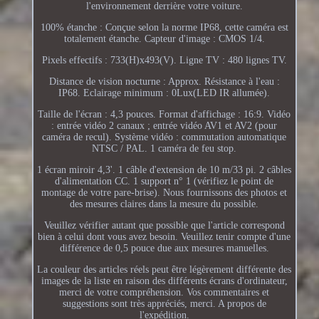
l'environnement derrière votre voiture.
100% étanche : Conçue selon la norme IP68, cette caméra est
totalement étanche. Capteur d'image : CMOS 1/4.
Pixels effectifs : 733(H)x493(V). Ligne TV : 480 lignes TV.
Distance de vision nocturne : Approx. Résistance à l'eau :
IP68. Eclairage minimum : 0Lux(LED IR allumée).
Taille de l'écran : 4,3 pouces. Format d'affichage : 16:9. Vidéo
: entrée vidéo 2 canaux ; entrée vidéo AV1 et AV2 (pour
caméra de recul). Système vidéo : commutation automatique
NTSC / PAL. 1 caméra de feu stop.
1 écran miroir 4,3'. 1 câble d'extension de 10 m/33 pi. 2 câbles
d'alimentation CC. 1 support n° 1 (vérifiez le point de
montage de votre pare-brise). Nous fournissons des photos et
des mesures claires dans la mesure du possible.
Veuillez vérifier autant que possible que l'article correspond
bien à celui dont vous avez besoin. Veuillez tenir compte d'une
différence de 0,5 pouce due aux mesures manuelles.
La couleur des articles réels peut être légèrement différente des
images de la liste en raison des différents écrans d'ordinateur,
merci de votre compréhension. Vos commentaires et
suggestions sont très appréciés, merci. A propos de
l'expédition.