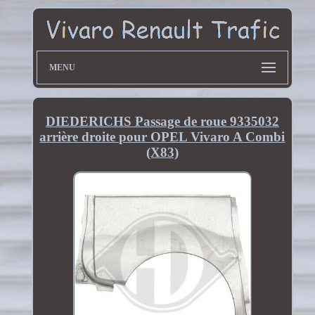
MENU
DIEDERICHS Passage de roue 9335032
arrière droite pour OPEL Vivaro A Combi
(X83)