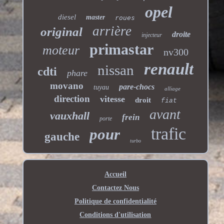
opel
diesel
master
roues
arrière
original
droite
injecteur
primastar
moteur
nv300
renault
nissan
cdti
phare
movano
pare-chocs
tuyau
alliage
direction
vitesse
droit
fiat
avant
vauxhall
frein
porte
trafic
pour
gauche
turbo
Accueil
Contactez Nous
Politique de confidentialité
Conditions d'utilisation