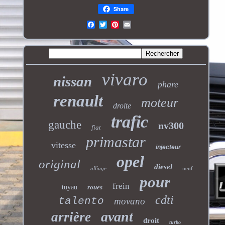
Share
vivaro
nissan
phare
renault
moteur
droite
trafic
gauche
nv300
fiat
primastar
vitesse
injecteur
opel
original
diesel
alliage
neuf
pour
frein
tuyau
roues
cdti
talento
movano
avant
arrière
droit
turbo