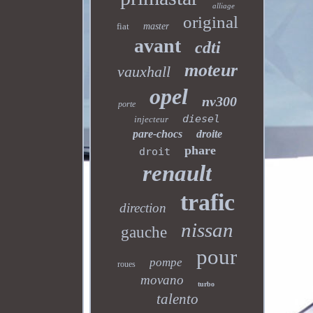
alliage
original
fiat
master
avant
cdti
moteur
vauxhall
opel
nv300
porte
diesel
injecteur
pare-chocs
droite
phare
droit
renault
trafic
direction
nissan
gauche
pour
pompe
roues
movano
turbo
talento