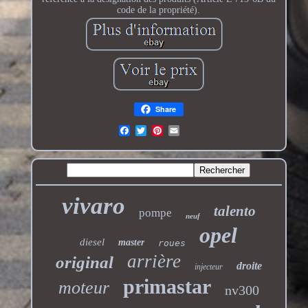
code de la propriété).
Share
vivaro
talento
pompe
neuf
opel
diesel
master
roues
arrière
original
droite
injecteur
primastar
moteur
nv300