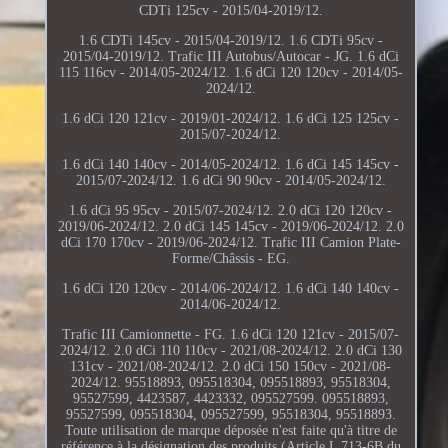
CDTi 125cv - 2015/04-2019/12.
1.6 CDTi 145cv - 2015/04-2019/12. 1.6 CDTi 95cv -
2015/04-2019/12. Trafic III Autobus/Autocar - JG. 1.6 dCi
115 116cv - 2014/05-2024/12. 1.6 dCi 120 120cv - 2014/05-
2024/12.
1.6 dCi 120 121cv - 2019/01-2024/12. 1.6 dCi 125 125cv -
2015/07-2024/12.
1.6 dCi 140 140cv - 2014/05-2024/12. 1.6 dCi 145 145cv -
2015/07-2024/12. 1.6 dCi 90 90cv - 2014/05-2024/12.
1.6 dCi 95 95cv - 2015/07-2024/12. 2.0 dCi 120 120cv -
2019/06-2024/12. 2.0 dCi 145 145cv - 2019/06-2024/12. 2.0
dCi 170 170cv - 2019/06-2024/12. Trafic III Camion Plate-
Forme/Châssis - EG.
1.6 dCi 120 120cv - 2014/06-2024/12. 1.6 dCi 140 140cv -
2014/06-2024/12.
Trafic III Camionnette - FG. 1.6 dCi 120 121cv - 2015/07-
2024/12. 2.0 dCi 110 110cv - 2021/08-2024/12. 2.0 dCi 130
131cv - 2021/08-2024/12. 2.0 dCi 150 150cv - 2021/08-
2024/12. 95518893, 095518304, 095518893, 95518304,
95527599, 4423587, 4423332, 095527599. 095518893,
95527599, 095518304, 095527599, 95518304, 95518893.
Toute utilisation de marque déposée n'est faite qu'à titre de
référence à la désignation des produits (Article L 713-6B du