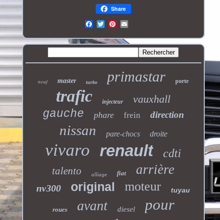
Share
primastar
master
neuf
porte
turbo
trafic
vauxhall
injecteur
gauche
direction
phare
frein
nissan
pare-chocs
droite
vivaro
renault
cdti
arrière
talento
fiat
alliage
moteur
original
nv300
tuyau
pour
avant
diesel
roues