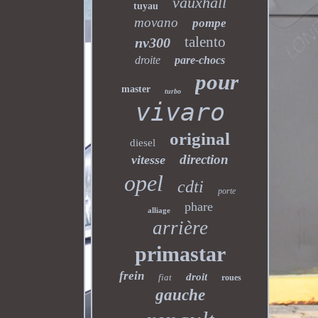
vauxhall
tuyau
movano
pompe
talento
nv300
droite
pare-chocs
pour
master
turbo
vivaro
original
diesel
direction
vitesse
opel
cdti
porte
phare
alliage
arrière
primastar
frein
droit
fiat
roues
gauche