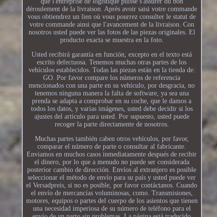
que l'entreprise de logistique puisse s'assurer du bon
déroulement de la livraison. Après avoir saisi votre commande
vous obtiendrez un lien où vous pourrez consulter le statut de
votre commande ainsi que l'avancement de la livraison. Con
nosotros usted puede ver las fotos de las piezas originales. El
producto exacta se muestra en la foto.
Usted recibirá garantía en función, excepto en el texto está
escrito defectuosa. Tenemos muchas otras partes de los
vehículos establecidos. Todas las piezas están en la tienda de:
GO. Por favor compare los números de referencia
mencionados con una parte en su vehículo, por desgracia, no
tenemos ninguna manera la falta de software, ya sea una
prenda se adapta a comprobar en su coche, que le damos a
todos los datos, y varias imágenes, usted debe decidir si los
ajustes del artículo para usted. Por supuesto, usted puede
recoger la parte directamente de nosotros.
Muchas partes también caben otros vehículos, por favor,
comparar el número de parte o consultar al fabricante.
Enviamos en muchos casos inmediatamente después de recibir
el dinero, por lo que a menudo no puede ser considerada
posterior cambio de dirección. Envíos al extranjero es posible
seleccionar el método de envío para su país y usted puede ver
el Versadpreis, si no es posible, por favor contáctanos. Cuando
el envío de mercancías voluminosas, como. Transmisiones,
motores, equipos o partes del cuerpo de los asientos que tienen
una necesidad imperiosa de su número de teléfono para el
envío de un parto sin problemas. La página está traducido