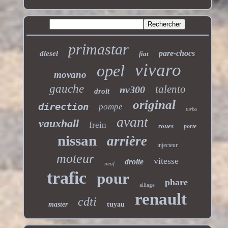
primastar
pare-chocs
diesel
fiat
vivaro
opel
movano
gauche
talento
nv300
droit
original
direction
pompe
turbo
avant
vauxhall
frein
roues
porte
nissan
arrière
injecteur
moteur
vitesse
droite
neuf
trafic
pour
phare
alliage
renault
cdti
master
tuyau