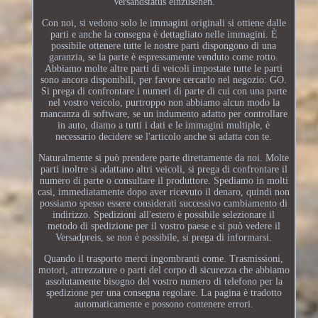
Versandstatus einzusehen.
Con noi, si vedono solo le immagini originali si ottiene dalle
parti e anche la consegna è dettagliato nelle immagini. È
possibile ottenere tutte le nostre parti dispongono di una
garanzia, se la parte è espressamente venduto come rotto.
Abbiamo molte altre parti di veicoli impostate tutte le parti
sono ancora disponibili, per favore cercarlo nel negozio: GO.
Si prega di confrontare i numeri di parte di cui con una parte
nel vostro veicolo, purtroppo non abbiamo alcun modo la
mancanza di software, se un indumento adatto per controllare
in auto, diamo a tutti i dati e le immagini multiple, è
necessario decidere se l'articolo anche si adatta con te.
Naturalmente si può prendere parte direttamente da noi. Molte
parti inoltre si adattano altri veicoli, si prega di confrontare il
numero di parte o consultare il produttore. Spediamo in molti
casi, immediatamente dopo aver ricevuto il denaro, quindi non
possiamo spesso essere considerati successivo cambiamento di
indirizzo. Spedizioni all'estero è possibile selezionare il
metodo di spedizione per il vostro paese e si può vedere il
Versadpreis, se non è possibile, si prega di informarsi.
Quando il trasporto merci ingombranti come. Trasmissioni,
motori, attrezzature o parti del corpo di sicurezza che abbiamo
assolutamente bisogno del vostro numero di telefono per la
spedizione per una consegna regolare. La pagina è tradotto
automaticamente e possono contenere errori.