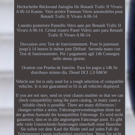
Heckscheibe Rückwand Autoglas für Renault Trafic II Vivaro
A 06-14 Kasten. Vitre arrière Panneau Vitres automobiles pour
Renault Trafic II Vivaro A 06-14.
Lunotto posteriore Pannello Vetro auto per Renault Trafic II
Vivaro A 06-14. Cristal trasero Panel Vidrio auto para Renault
Trafic II Vivaro A 06-14.
Doccasion avec Test de fonctionnement. Pour le paiement
jusqu'à 14 heures le même jour Diffusé. Seconda mano con
Test di funzionamento. Per i pagamenti agli 14h Consegna
nello stesso giorno.
Ocasion con Prueba de función. Para los pagos a 14h Se
distribuye mismo día. Diesel DCI 2,0 84KW.
Vehicle use list is only used for a rough selection of compatible
vehicles. It is not guaranteed to fit in all vehicles displayed.
If you are not sure, send us your chassis number so that we can
check compatibility using the parts catalog, in many cases a
reliable check is possible. There are many differences /
changes within a series. Fahrzeugverwendungsliste dient nur
der groben Auswahl der kompatiblen Fahrzeuge. Es wird nicht
garantiert, dass es in alle angezeigten Fahrzeuge passt. Es gibt
sehr viele Unterschiede/Änderungen innerhalb einer Baureihe.
Sie sollen vor dem Kauf die Bilder und auf jeden Fall die
Teilenummer (wenn vorhanden) vergleichen. Wenn Sie nicht