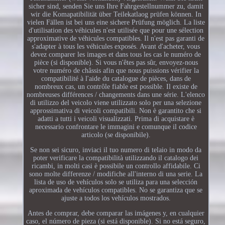
sicher sind, senden Sie uns Ihre Fahrgestellnummer zu, damit
wir die Komapatibilität über Teilekatlaog prüfen können. In
vielen Fällen ist bei uns eine sichere Prüfung möglich. La liste
d'utilisation des véhicules n'est utilisée que pour une sélection
approximative de véhicules compatibles. Il n'est pas garanti de
s'adapter à tous les véhicules exposés. Avant d'acheter, vous
devez comparer les images et dans tous les cas le numéro de
pièce (si disponible). Si vous n'êtes pas sûr, envoyez-nous
votre numéro de châssis afin que nous puissions vérifier la
compatibilité à l'aide du catalogue de pièces, dans de
nombreux cas, un contrôle fiable est possible. Il existe de
nombreuses différences / changements dans une série. L'elenco
di utilizzo del veicolo viene utilizzato solo per una selezione
approssimativa di veicoli compatibili. Non è garantito che si
adatti a tutti i veicoli visualizzati. Prima di acquistare è
necessario confrontare le immagini e comunque il codice
articolo (se disponibile).
Se non sei sicuro, inviaci il tuo numero di telaio in modo da
poter verificare la compatibilità utilizzando il catalogo dei
ricambi, in molti casi è possibile un controllo affidabile. Ci
sono molte differenze / modifiche all'interno di una serie. La
lista de uso de vehículos solo se utiliza para una selección
aproximada de vehículos compatibles. No se garantiza que se
ajuste a todos los vehículos mostrados.
Antes de comprar, debe comparar las imágenes y, en cualquier
caso, el número de pieza (si está disponible). Si no está seguro,