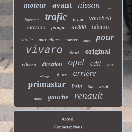
nissan
avant
moteur
neuf
trafic
vauxhall
injecteur
tuyau
talento
nv300
movano
pompe
pour
droite
pare-chocs
master
turbo
vivaro
original
diesel
opel
cdti
direction
vitesse
porte
arrière
phare
alliage
primastar
frein
droit
fiat
renault
gauche
roues
Accueil
Contactez Nous