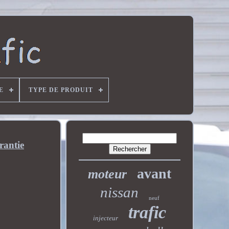
E
TYPE DE PRODUIT
antie
avant
moteur
nissan
neuf
trafic
injecteur