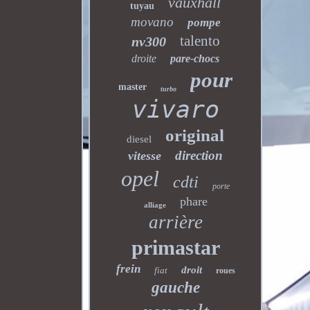
vauxhall
tuyau
movano
pompe
talento
nv300
droite
pare-chocs
pour
master
turbo
vivaro
original
diesel
direction
vitesse
opel
cdti
porte
phare
alliage
arrière
primastar
frein
droit
fiat
roues
gauche