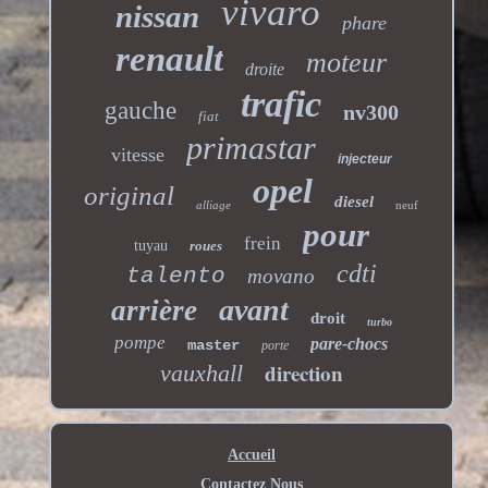
vivaro
nissan
phare
renault
moteur
droite
trafic
gauche
nv300
fiat
primastar
vitesse
injecteur
opel
original
diesel
alliage
neuf
pour
frein
tuyau
roues
cdti
talento
movano
avant
arrière
droit
turbo
pompe
pare-chocs
master
porte
direction
vauxhall
Accueil
Contactez Nous