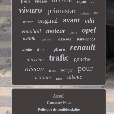
vitesse
frein
tuyau
neuf
vivaro
primastar
fiat
alliage
avant
original
cdti
master
opel
moteur
vauxhall
porte
nv300
diesel
pare-chocs
injecteur
renault
phare
droite
droit
trafic
gauche
direction
pour
nissan
pompe
roues
talento
movano
turbo
Accueil
Contactez Nous
Politique de confidentialité