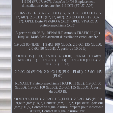
1.9 DI (F7, J7, A07). Jusqu'au 14/06 Emplacement
d'installation essieu arrière. 1.9 DTI (F7, J7, A07).
2.0 16V (F7, J7, A07). 2.5 DTI (F7, J7, A07). 2.0 CDTI (F7,
J7, A07). 2.5 CDTI (F7, J7, A07). 2.0 ECOTEC (F7, A07,
J7). OPEL Boîte VIVARO A (X83). OPEL VIVARO A
plateforme/châssis (X83).
À partir du 08.06 Bj. RENAULT Autobus TRAFIC II (JL).
Jusqu'au 14/08 Emplacement d'installation essieu arrière.
1.9 dCI 80 (JL0B). 1.9 dCI 100 (JL0C). 2.5 dCi 135 (JL0D).
2.0 dCi 90 (JL0H). À partir du 10.06 Bj.
2.0 dCi 115 (JL0H). 2.5 dCi 145 (JL0J). RENAULT Coffre
TRAFIC II (FL). 1.9 dCi 80 (FL0B). 1.9 dCi 100 (FL0C). 2.5
dCi 135 (FL0D).
2.0 dCi 90 (FL0H). 2.0 dCi 115 (FL01, FL0U). 2.5 dCi 145
(FL0J).
RENAULT Plateforme/châssis TRAFIC II (EL). 1.9 dCi 80
(EL0B). 1.9 dCi 100 (EL0C). 2.5 dCi 135 (EL0D). À partir
du 05.03 Bj.
2.0 dCi 90 (EL0H). 2.0 dCi 115 (EL0H). 2.5 dCi 145 (EL0J).
Largeur [mm]: 94,7, Hauteur [mm]: 57,2, Épaisseur/Epaisseur
[mm]: 16,5, Contact de signal d'usure: préparé pour indicateur
d'usure, Contact de signal d'usure: excl.