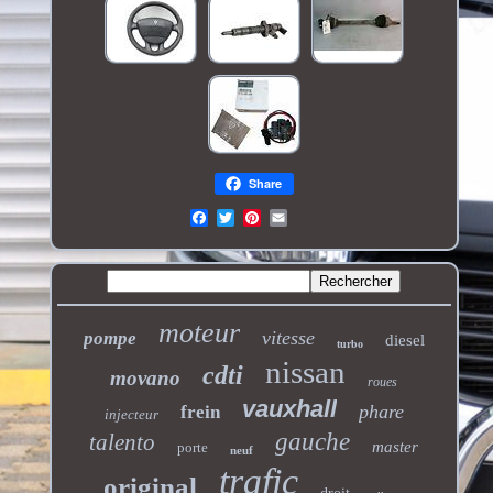
Share
moteur
vitesse
pompe
diesel
turbo
nissan
cdti
movano
roues
vauxhall
phare
frein
injecteur
gauche
talento
master
porte
neuf
trafic
original