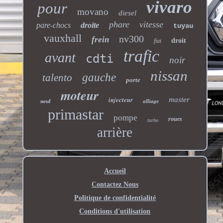
vivaro
pour
movano
diesel
phare
vitesse
pare-chocs
droite
tuyau
vauxhall
nv300
frein
droit
fiat
trafic
avant
cdti
noir
nissan
gauche
talento
porte
moteur
injecteur
master
neuf
alliage
primastar
pompe
roues
turbo
arrière
Accueil
Contactez Nous
Politique de confidentialité
Conditions d'utilisation