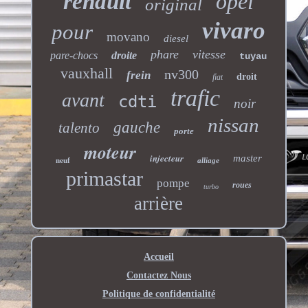
renault
opel
original
vivaro
pour
movano
diesel
phare
vitesse
pare-chocs
droite
tuyau
vauxhall
nv300
frein
droit
fiat
trafic
avant
cdti
noir
nissan
gauche
talento
porte
moteur
injecteur
master
neuf
alliage
primastar
pompe
roues
turbo
arrière
Accueil
Contactez Nous
Politique de confidentialité