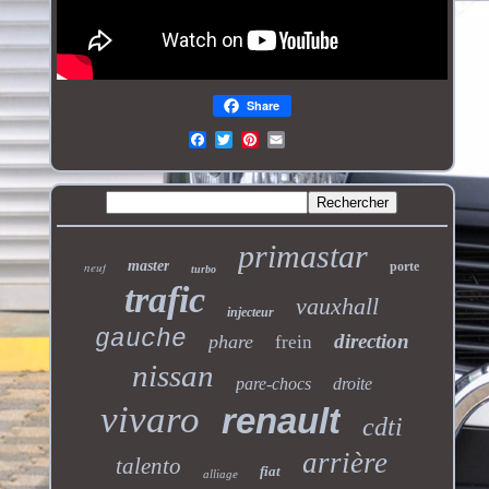
Share
primastar
master
neuf
porte
turbo
trafic
vauxhall
injecteur
gauche
direction
phare
frein
nissan
pare-chocs
droite
vivaro
renault
cdti
arrière
talento
fiat
alliage