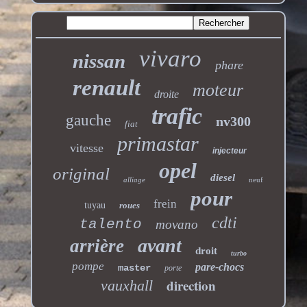
vivaro
nissan
phare
renault
moteur
droite
trafic
gauche
nv300
fiat
primastar
vitesse
injecteur
opel
original
diesel
alliage
neuf
pour
frein
tuyau
roues
cdti
talento
movano
avant
arrière
droit
turbo
pompe
pare-chocs
master
porte
direction
vauxhall