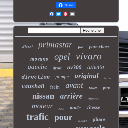
Share
primastar
pare-chocs
diesel
fiat
vivaro
opel
movano
gauche
talento
nv300
droit
original
direction
pompe
turbo
avant
vauxhall
frein
roues
porte
nissan
arrière
injecteur
moteur
vitesse
droite
neuf
trafic
pour
phare
alliage