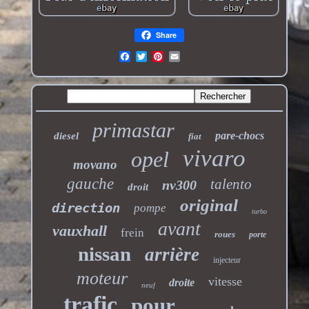
Share
primastar
pare-chocs
diesel
fiat
vivaro
opel
movano
gauche
talento
nv300
droit
original
direction
pompe
turbo
avant
vauxhall
frein
roues
porte
nissan
arrière
injecteur
moteur
vitesse
droite
neuf
trafic
pour