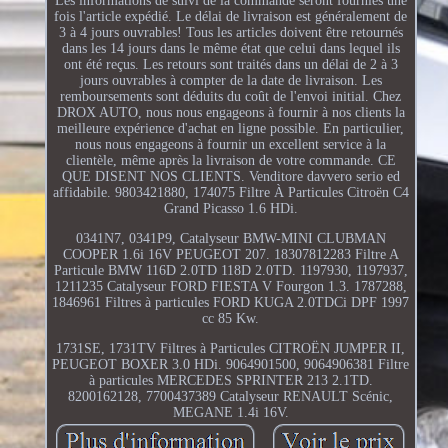
Les informations de suivi de la commande seront fournies une
fois l'article expédié. Le délai de livraison est généralement de
3 à 4 jours ouvrables! Tous les articles doivent être retournés
dans les 14 jours dans le même état que celui dans lequel ils
ont été reçus. Les retours sont traités dans un délai de 2 à 3
jours ouvrables à compter de la date de livraison. Les
remboursements sont déduits du coût de l'envoi initial. Chez
DROX AUTO, nous nous engageons à fournir à nos clients la
meilleure expérience d'achat en ligne possible. En particulier,
nous nous engageons à fournir un excellent service à la
clientèle, même après la livraison de votre commande. CE
QUE DISENT NOS CLIENTS. Venditore davvero serio ed
affidabile. 9803421880, 174075 Filtre À Particules Citroën C4
Grand Picasso 1.6 HDi.
0341N7, 0341P9, Catalyseur BMW-MINI CLUBMAN
COOPER 1.6i 16V PEUGEOT 207. 18307812283 Filtre A
Particule BMW 116D 2.0TD 118D 2.0TD. 1197930, 1197937,
1211235 Catalyseur FORD FIESTA V Fourgon 1.3. 1787288,
1846961 Filtres à particules FORD KUGA 2.0TDCi DPF 1997
cc 85 Kw.
1731SE, 1731TV Filtres à Particules CITROËN JUMPER II,
PEUGEOT BOXER 3.0 HDi. 9064901500, 9064906381 Filtre
à particules MERCEDES SPRINTER 213 2.1TD.
8200162128, 7700437389 Catalyseur RENAULT Scénic,
MEGANE 1.4i 16V.