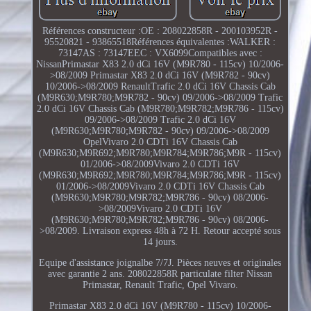
Références constructeur :OE : 208022858R - 200103952R -
95520821 - 93865518Références équivalentes :WALKER :
73147AS : 73147EEC : VX6099Compatibles avec :
NissanPrimastar X83 2.0 dCi 16V (M9R780 - 115cv) 10/2006-
>08/2009 Primastar X83 2.0 dCi 16V (M9R782 - 90cv)
10/2006->08/2009 RenaultTrafic 2.0 dCi 16V Chassis Cab
(M9R630;M9R780;M9R782 - 90cv) 09/2006->08/2009 Trafic
2.0 dCi 16V Chassis Cab (M9R780;M9R782;M9R786 - 115cv)
09/2006->08/2009 Trafic 2.0 dCi 16V
(M9R630;M9R780;M9R782 - 90cv) 09/2006->08/2009
OpelVivaro 2.0 CDTi 16V Chassis Cab
(M9R630;M9R692;M9R780;M9R784;M9R786;M9R - 115cv)
01/2006->08/2009Vivaro 2.0 CDTi 16V
(M9R630;M9R692;M9R780;M9R784;M9R786;M9R - 115cv)
01/2006->08/2009Vivaro 2.0 CDTi 16V Chassis Cab
(M9R630;M9R780;M9R782;M9R786 - 90cv) 08/2006-
>08/2009Vivaro 2.0 CDTi 16V
(M9R630;M9R780;M9R782;M9R786 - 90cv) 08/2006-
>08/2009. Livraison express 48h à 72 H. Retour accepté sous
14 jours.
Equipe d'assistance joignalbe 7/7J. Pièces neuves et originales
avec garantie 2 ans. 208022858R particulate filter Nissan
Primastar, Renault Trafic, Opel Vivaro.
Primastar X83 2.0 dCi 16V (M9R780 - 115cv) 10/2006-