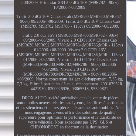
>08/2009. Primastar X83 2.0 dCi 16V (M9R782 - 90cv)
10/2006->08/2009.
Trafic 2.0 dCi 16V Chassis Cab (M9R630;M9R780;M9R782 -
90cv) 09/2006->08/2009. Trafic 2.0 dCi 16V Chassis Cab
(M9R780;M9R782;M9R786 - 115cv) 09/2006->08/2009.
Trafic 2.0 dCi 16V (M9R630;M9R780;M9R782 - 90cv)
09/2006->08/2009. Vivaro 2.0 CDTi 16V Chassis Cab
(M9R630;M9R692;M9R780;M9R784;M9R786;M9R - 115cv)
01/2006->08/2009. Vivaro 2.0 CDTi 16V
(M9R630;M9R692;M9R780;M9R784;M9R786;M9R - 115cv)
01/2006->08/2009. Vivaro 2.0 CDTi 16V Chassis Cab
(M9R630;M9R780;M9R782;M9R786 - 90cv) 08/2006-
>08/2009. Vivaro 2.0 CDTi 16V
(M9R630;M9R780;M9R782;M9R786 - 90cv) 08/2006-
>08/2009. Norme concernant les gaz d'échappement. 7,35 kg,
7,3 kg. Filtre à particules / à suie, échappement. 200103952R,
4421930, 8200926926, 93865518, 95520821.
DROX AUTO société spécialisée dans la vente de pièces
automobiles neuves tels: les catalyseurs, les filtres à particules
et les silencieux et autres pièces mécaniques automobiles. Nous
nous engageons à vous offrir des solutions de qualité
supérieure pour optimiser la performance et la durabilité de
votre véhicule. Nous expédions par UPS, GLS et
CHRONOPOST en fonction de la destination.