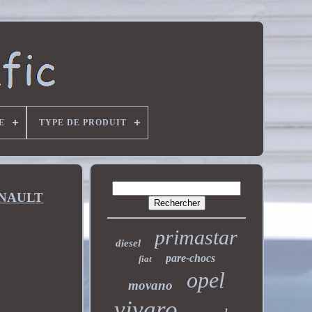
E
TYPE DE PRODUIT
ENAULT
primastar
diesel
pare-chocs
fiat
opel
movano
vivaro