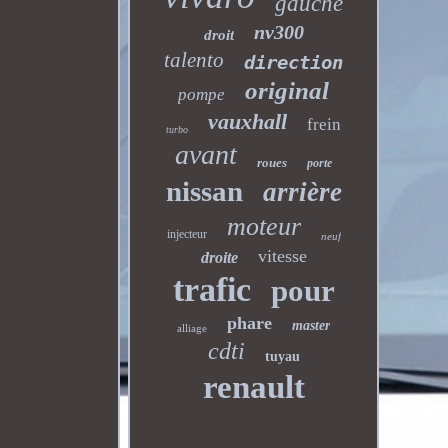
gauche
nv300
droit
talento
direction
original
pompe
vauxhall
frein
turbo
avant
roues
porte
nissan
arrière
moteur
injecteur
neuf
vitesse
droite
trafic
pour
phare
master
alliage
cdti
tuyau
renault