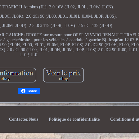
 TRAFIC II Autobus (JL). 2.0 16V (JL02, JL0L, JL0W, JL0N).
 (JL0C, JL0K). 2.0 dCi 90 (JL00, JL01, JL0H, JL0M, JL0P, JL0S).
, JL0M, JL0U). 2.5 dCi 115 (JL0R, JL0V). 2.5 dCi 135 (JL0D).
AR GAUCHE+DROITE sur mesure pour OPEL VIVARO RENAULT TRAFI Co
e à gauche/droite : pour les véhicules à conduite à gauche Bj. Jusqu'au 12.07 B
Ci 90 (FL0H, FL00, FL01, FL0M, FL0P, FL0S) 2.0 dCi 90 (FL0H, FL00, FL
 2.0 dCi 90 (JL00, JL01, JL0H, JL0M, JL0P, JL0S) 2.0 dCi 90 JL00, JL01
JL0P, JL0.
Share
Contactez Nous
Politique de confidentialité
Conditions d'ut