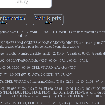
 Avec OPEL VIVARO RENAULT TRAFIC. Cette fiche produit a été aut
traduite.
contacter. 2X PHARES HALOGÈNES ALKAR GAUCHE+DROITE sur mesure pour
à gauche/droite : pour les véhicules à conduite à gauche.
e : à droite. Numéro d'article jumelé : 2741754. À partir du 03.01. À partir 
09.02. OPEL VIVARO A Boîte (X83). 08.06 - 07.14. 08.01 - 07.14.
 du 08.06. 08.06 - 03.10. OPEL VIVARO A Autobus (X83).
 J7). 1.9 DTI (F7, J7, A07). 2.0 CDTI (F7, J7, A07).
07). OPEL VIVARO A Plateforme/Châssis (X83). 02.01 - 12.10. 01.06 - 07.14.
N, FL0W, FL02). 1.9 dCi 80 (FL0B). 03.01 - 10.06. 1.9 dCi 100 (FL0C, F
5 (FL01, FL0U, FL00, FL0H, FL0M). 2,5 dCi (FL0R, FL0V). À partir du 08.
AULT TRAFIC II Plateforme/Châssis (EL). 1.9 dCi 80 (EL0B). 1.9 dCi 100 (
2.0 dCi 115 (EL0H, EL00, EL01, EL0M). 2,5 dCi (EL0R, EL0V). 2.5 dCi 1