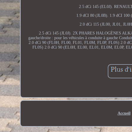
2.5 dCi 145 (EL0J). RENAULT
1.9 dCI 80 (JL0B). 1.9 dCI 100
2.0 dCi 115 (JL00, JL01, JL0H
2.5 dCi 145 (JL0J). 2X PHARES HALOGÈNES ALK
gauche/droite : pour les véhicules à conduite à gauche Conduit
2.0 dCi 90 (FL0H, FL00, FL01, FL0M, FL0P, FL0S) 2.0 d
FL0S) 2.0 dCi 90 (EL0H, EL00, EL01, EL0M, EL0P, EL0S)
Accueil