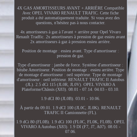
4X GAS AMORTISSEURS AVANT + ARRIÈRE Compatible
Avec OPEL VIVARO RENAULT TRAFIC. Cette fiche
produit a été automatiquement traduite. Si vous avez des
questions, n'hésitez pas à nous contacter.
4x amortisseurs à gaz à l'avant + arrière pour Opel Vivaro
Renault Tradfic. 2x amortisseurs à pression de gaz essieu avant
2x amortisseurs à gaz à pression essieu arrière.
Position de montage : essieu avant. Type d'amortisseur :
pression de gaz.
Type d'amortisseur : jambe de force. Système d'amortisseur :
bitube Amortisseur. Position de montage : essieu arrière. Type
de montage d'amortisseur : oeil supérieur. Type de montage
d'amortisseur : oeil inférieur. RENAULT TRAFIC II Autobus
(JL). 2.5 dCi 115 (JL0R, JL0V). OPEL VIVARO A
Plateforme/Châssis (X83). 08.01 - 07.14. 04.03 - 03.10.
1.9 dCI 80 (JL0B). 03.01 - 10.06.
À partir du 09.01. 1.9 dCI 100 (JL0C, JL0K). RENAULT
TRAFIC II Camionnette (FL).
1.9 dCi 80 (FL0B). 1.9 dCi 100 (FL0C, FL0K, FL0B). OPEL
VIVARO A Autobus (X83). 1.9 DI (F7, J7, A07). 08.01 -
07.06.