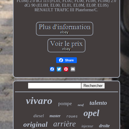
FL0M) 2.0 dCi 115 (FL01, FL0U, FL00, FL0H, FL0M) 2.0
dCi 90 (EL0H, EL00, EL01, EL0M, EL0P, EL0S)
RENAULT TRAFIC III Plateforme/C.
Share
vivaro
talento
pompe
neuf
opel
diesel
master
roues
arrière
original
droite
injecteur