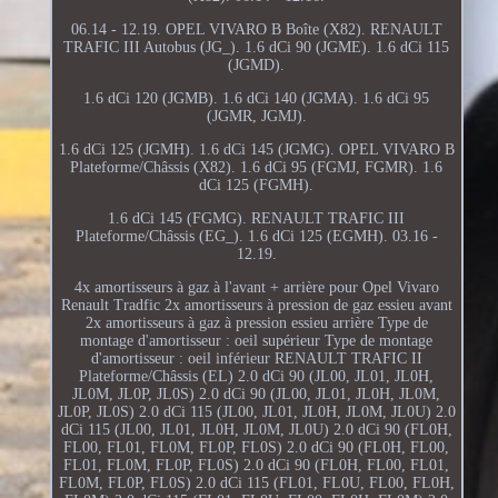
06.14 - 12.19. OPEL VIVARO B Boîte (X82). RENAULT
TRAFIC III Autobus (JG_). 1.6 dCi 90 (JGME). 1.6 dCi 115
(JGMD).
1.6 dCi 120 (JGMB). 1.6 dCi 140 (JGMA). 1.6 dCi 95
(JGMR, JGMJ).
1.6 dCi 125 (JGMH). 1.6 dCi 145 (JGMG). OPEL VIVARO B
Plateforme/Châssis (X82). 1.6 dCi 95 (FGMJ, FGMR). 1.6
dCi 125 (FGMH).
1.6 dCi 145 (FGMG). RENAULT TRAFIC III
Plateforme/Châssis (EG_). 1.6 dCi 125 (EGMH). 03.16 -
12.19.
4x amortisseurs à gaz à l'avant + arrière pour Opel Vivaro
Renault Tradfic 2x amortisseurs à pression de gaz essieu avant
2x amortisseurs à gaz à pression essieu arrière Type de
montage d'amortisseur : oeil supérieur Type de montage
d'amortisseur : oeil inférieur RENAULT TRAFIC II
Plateforme/Châssis (EL) 2.0 dCi 90 (JL00, JL01, JL0H,
JL0M, JL0P, JL0S) 2.0 dCi 90 (JL00, JL01, JL0H, JL0M,
JL0P, JL0S) 2.0 dCi 115 (JL00, JL01, JL0H, JL0M, JL0U) 2.0
dCi 115 (JL00, JL01, JL0H, JL0M, JL0U) 2.0 dCi 90 (FL0H,
FL00, FL01, FL0M, FL0P, FL0S) 2.0 dCi 90 (FL0H, FL00,
FL01, FL0M, FL0P, FL0S) 2.0 dCi 90 (FL0H, FL00, FL01,
FL0M, FL0P, FL0S) 2.0 dCi 115 (FL01, FL0U, FL00, FL0H,