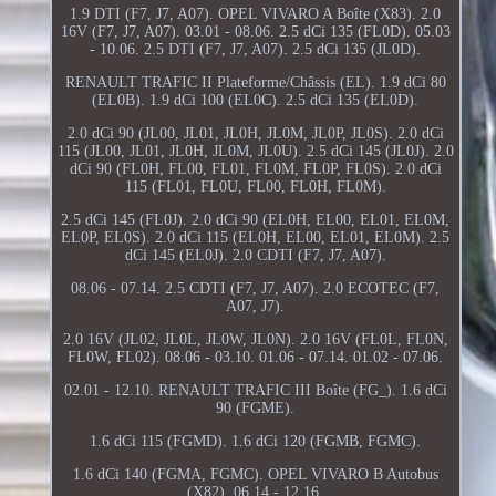
1.9 DTI (F7, J7, A07). OPEL VIVARO A Boîte (X83). 2.0
16V (F7, J7, A07). 03.01 - 08.06. 2.5 dCi 135 (FL0D). 05.03
- 10.06. 2.5 DTI (F7, J7, A07). 2.5 dCi 135 (JL0D).
RENAULT TRAFIC II Plateforme/Châssis (EL). 1.9 dCi 80
(EL0B). 1.9 dCi 100 (EL0C). 2.5 dCi 135 (EL0D).
2.0 dCi 90 (JL00, JL01, JL0H, JL0M, JL0P, JL0S). 2.0 dCi
115 (JL00, JL01, JL0H, JL0M, JL0U). 2.5 dCi 145 (JL0J). 2.0
dCi 90 (FL0H, FL00, FL01, FL0M, FL0P, FL0S). 2.0 dCi
115 (FL01, FL0U, FL00, FL0H, FL0M).
2.5 dCi 145 (FL0J). 2.0 dCi 90 (EL0H, EL00, EL01, EL0M,
EL0P, EL0S). 2.0 dCi 115 (EL0H, EL00, EL01, EL0M). 2.5
dCi 145 (EL0J). 2.0 CDTI (F7, J7, A07).
08.06 - 07.14. 2.5 CDTI (F7, J7, A07). 2.0 ECOTEC (F7,
A07, J7).
2.0 16V (JL02, JL0L, JL0W, JL0N). 2.0 16V (FL0L, FL0N,
FL0W, FL02). 08.06 - 03.10. 01.06 - 07.14. 01.02 - 07.06.
02.01 - 12.10. RENAULT TRAFIC III Boîte (FG_). 1.6 dCi
90 (FGME).
1.6 dCi 115 (FGMD). 1.6 dCi 120 (FGMB, FGMC).
1.6 dCi 140 (FGMA, FGMC). OPEL VIVARO B Autobus
(X82). 06.14 - 12.16.