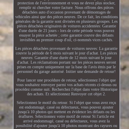
protection de l'environnement et vous ne devez plus stocker,
remplir ni chercher votre facture. Nous offrons des pièces
détachées auto d'occasion provenant de démontages de
véhicules ainsi que des pièces neuves. De ce fait, les conditions
générales de la garantie sont divisées en plusieurs groupes. Les
pièces détachées originaires de voitures accidentées: Garantie
d'une durée de 21 jours - lors de cette période vous pouvez
essayer la pièce achetée ; cette garantie couvre des défauts
invisibles au premier coup d'oil, ci-nommés vices cachés.
Les pièces détachées provenant de voitures neuves: La garantie
couvre la période de 6 mois suivant le jour d'achat. Les pièces
neuves: Garantie d'une durée de 12 mois suivant le jour
d'achat. Les réclamations portant sur les pièces neuves seront
prises en compte uniquement sur la base de l'avis émis par le
personnel du garage autorisé. Initier une demande de retour!
Pour lancer une procédure de retour, sélectionnez l'objet que
vous souhaitez renvoyer parmi vos achats récents ci-dessus ou
procédez comme suit. Recherchez l'objet dans votre Historique
des achats. Et sélectionnez Renvoyer cet objet 2.
Sélectionnez le motif du retour. Si l'objet que vous avez reçu
est endommagé, cassé ou défectueux, vous pouvez ajouter
jusqu'à 10 photos qui mettent en évidence les défauts ou les
éraflures. Sélectionnez votre motif de retour Si l'article est
arrivé endommagé, cassé ou défectueux, vous avez la
possibilité d'ajouter jusqu'à 10 photos montrant des rayures ou