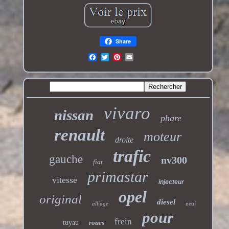
Share
vivaro
nissan
phare
renault
moteur
droite
trafic
gauche
nv300
fiat
primastar
vitesse
injecteur
opel
original
diesel
alliage
neuf
pour
frein
tuyau
roues