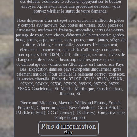
des défauts. Soumettre le retour en appuyant sur le bouton
envoyer. Après avoir lancé une procédure de retour, vous
pouvez vérifier le statut de votre demande.
Nous disposons d'un entrepôt avec environ 1 million de pièces
y compris 490 moteurs, 520 boîtes de vitesse, 8500 pièces de
carrosserie, systèmes de freinage, autoradios, vitres de voiture,
passage de roue, pare-chocs, éléments de la carrosserie: gardes-
boue, portes, capot moteur, toits, pneus, roues, jantes, sièges de
voiture, éclairage automobile, systèmes d'échappement,
éléments de suspension, dispositifs d'allumage, compteurs,
interrupteurs, BSI, BSM, UCH, allumages, serrures, leviers de
changement de vitesse et beaucoup d'autres pièces qui viennent
de démontage des voitures en Allemagne, en France, aux Pays-
Bas. Expédition dans les pays européens uniquement après
paiement anticipé! Pour calculer le paiement correct, contactez
le service clientèle. Finland - 971XX, 97133, 97150, 972XX,
973XX, 974XX, 97500, 976XX, 986XX, 987XX, 98799,
988XX Guadeloupe, St. Martin, Martinique, French Guiana,
Reunion, St.
Pierre and Miquelon, Mayotte, Wallis and Futuna, French
Polynesia, Clipperton Island, New Caledonia. Great Britain -
IM (Isle of Man), GG (Guernsey), JE (Jersey). Contactez notre
équipe de support.